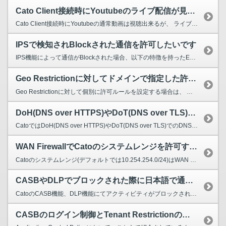
Cato Client接続時にYoutubeのライブ配信が見れません
Cato Client接続時にYoutubeの通常動画は視聴出来るが、 ライブ配信に限定して視聴出来ない場合があります。 例 以下はライブ配信が視聴できない画面例です。 Catoには...
IPSで検知されBlockされた通信を許可したいです
IPS機能によって通信がBlockされた場合、以下の特徴を持ったEventが表示されます。 Event Action : Block Sub-Type : IPS Signature I...
Geo Restrictionに対してドメインで指定した許可ルールが機能しません
Geo Restrictionに対して個別に許可ルールを設定する場合は、 宛先情報はIPアドレスに基づいて設定する必要があります。 ドメインに基づく許可ルールの作成はサポートされていません。...
DoH(DNS over HTTPS)やDoT(DNS over TLS)はサポートされていますか？
CatoではDoH(DNS over HTTPS)やDoT(DNS over TLS)でのDNSフォワーディングをサポートしていません。 macOS Ventura、およびiPhone iOS...
WAN FirewallでCatoのシステムレンジを許可する必要はありますか？
Catoのシステムレンジ(デフォルトでは10.254.254.0/24)はWAN Firewallの対象外のため、 WAN FirewallでCatoのシステムレンジを許可する必要はありません...
CASBやDLPでブロックされた際に日本語で通知することは可能ですか？
CatoのCASB機能、DLP機能にてアクティビティがブロックされた場合、 ブロックされたユーザ端末へブロックされたアプリケーションが含まれたメッセージが通知されます。 ユーザ通知の前提条件...
CASBのログイン制御とTenant Restrictionの違いを教えてください。