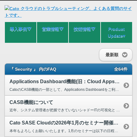
導入事例⛛
営業情報⛛
技術情報⛛
Product
Update▾
最新順
『 Security 』 内のFAQ
全64件
Applications Dashboard機能(旧：Cloud Apps Dashboard機能）について
CatoのCASB機能の一部として、Applications Dashboardをご利用いただくことにより、 Shadow ITやSaaSアプリごとの利用状況を可視化することが可能です。 ※...
CASB機能について
近年、システム管理者が把握できていないシャドーITの可視化と クラウドサービス利用の適切な制御を行うCASB機能は 欠かせない情報セキュリティ対策ソリューションとなっています。 Catoに...
Cato SASE Cloudの2026年1月のセミナー開催日を教えてください。
本年もよろしくお願いいたします。1月のセミナーは以下の日程となります。 2026年1月16日（金） 13:00～14:00（受付開始 12：45～） 〈CATO Cloud入門セミナー〉...