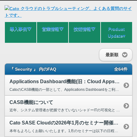
導入事例⛛
営業情報⛛
技術情報⛛
Product
Update▾
最新順
『 Security 』 内のFAQ
全64件
Applications Dashboard機能(旧：Cloud Apps Dashboard機能）について
CatoのCASB機能の一部として、Applications Dashboardをご利用いただくことにより、 Shadow ITやSaaSアプリごとの利用状況を可視化することが可能です。 ※...
CASB機能について
近年、システム管理者が把握できていないシャドーITの可視化と クラウドサービス利用の適切な制御を行うCASB機能は 欠かせない情報セキュリティ対策ソリューションとなっています。 Catoに...
Cato SASE Cloudの2026年1月のセミナー開催日を教えてください。
本年もよろしくお願いいたします。1月のセミナーは以下の日程となります。 2026年1月16日（金） 13:00～14:00（受付開始 12：45～） 〈CATO Cloud入門セミナー〉...