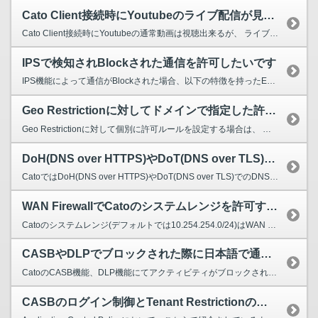
Cato Client接続時にYoutubeのライブ配信が見れません
Cato Client接続時にYoutubeの通常動画は視聴出来るが、 ライブ配信に限定して視聴出来ない場合があります。 例 以下はライブ配信が視聴できない画面例です。 Catoには...
IPSで検知されBlockされた通信を許可したいです
IPS機能によって通信がBlockされた場合、以下の特徴を持ったEventが表示されます。 Event Action : Block Sub-Type : IPS Signature I...
Geo Restrictionに対してドメインで指定した許可ルールが機能しません
Geo Restrictionに対して個別に許可ルールを設定する場合は、 宛先情報はIPアドレスに基づいて設定する必要があります。 ドメインに基づく許可ルールの作成はサポートされていません。...
DoH(DNS over HTTPS)やDoT(DNS over TLS)はサポートされていますか？
CatoではDoH(DNS over HTTPS)やDoT(DNS over TLS)でのDNSフォワーディングをサポートしていません。 macOS Ventura、およびiPhone iOS...
WAN FirewallでCatoのシステムレンジを許可する必要はありますか？
Catoのシステムレンジ(デフォルトでは10.254.254.0/24)はWAN Firewallの対象外のため、 WAN FirewallでCatoのシステムレンジを許可する必要はありません...
CASBやDLPでブロックされた際に日本語で通知することは可能ですか？
CatoのCASB機能、DLP機能にてアクティビティがブロックされた場合、 ブロックされたユーザ端末へブロックされたアプリケーションが含まれたメッセージが通知されます。 ユーザ通知の前提条件...
CASBのログイン制御とTenant Restrictionの違いを教えてください。