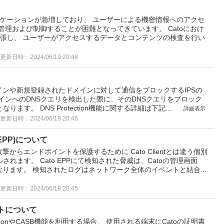
プリケーションが急増しており、 ユーザーによる機密情報へのアクセ
管理および制御することが困難となってきています。 Catoにおけ
を拡張し、 ユーザーがアクセスするデータとコンテンツの検査を行い
更新日時：2024/06/19 20:48
あるドメインや新規登録されたドメインに対して通信をブロックするIPSの
インへのDNSクエリを検出した際に、そのDNSクエリをブロック
す。 DNS Protection機能に関する詳細は下記...
詳細表示
更新日時：2024/06/19 20:46
on(EPP)について
、攻撃からエンドポイントを保護するために Cato Clientとは違う個別
れます。 Cato EPPにて検知された脅威は、Catoの管理画面
なります。 検知されたログはネットワーク全体のイベントと結合...
更新日時：2024/06/19 20:45
ートについて
ctionやCASB機能を利用する場合、 使用される端末にCatoの証明書