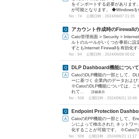
をインポートする必要があります。 C
が可能となります。 ◆Windowsを使用
No：74
公開日時：2024/06/07 21:35
アカウント作成時のFirewal
Cato管理画面 > Security > I
ルトのルールがいくつか事前に設
ずともInternet Firewallを有効
No：84
公開日時：2024/06/08 00:02
DLP Dashboard機能について
CatoのDLP機能の一部として、D
ーに基づく 企業内のデータおよ
※CatoのDLP機能については
れて...
詳細表示
No：508
公開日時：2024/06/21 10:49
Endpoint Protection Da
CatoのEPP機能の一部として、Endpo
ンによって検出された ネットワ
化することが可能です。 ※Catoの
No：509
公開日時：2024/06/21 11:17