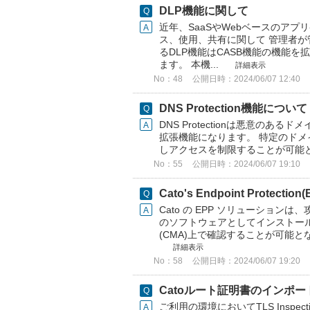
DLP機能に関して
近年、SaaSやWebベースのア
ス、使用、共有に関して 管理者が
るDLP機能はCASB機能の機能
ます。 本機...
詳細表示
No：48
公開日時：2024/06/07 12:40
DNS Protection機能について
DNS Protectionは悪意の
拡張機能になります。 特定のドメ
しアクセスを制限することが可能となりま
No：55
公開日時：2024/06/07 19:10
Cato's Endpoint Protecti
Cato の EPP ソリューションは
のソフトウェアとしてインストールさ
(CMA)上で確認することが可能と
詳細表示
No：58
公開日時：2024/06/07 19:20
Catoルート証明書のインポ
ご利用の環境においてTLS Inspe