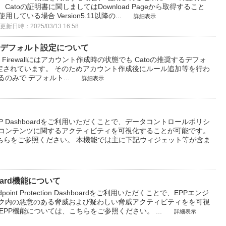
atoの証明書に関しましてはDownload Pageから取得すること
している場合 Version5.11以降の...
詳細表示
更新日時：2025/03/13 16:58
lのデフォルト設定について
nternet Firewallにはアカウント作成時の状態でも Catoの推奨するデフォ
定されています。 そのためアカウント作成後にルール追加等を行わ
化するのみで デフォルト...
詳細表示
LP Dashboardをご利用いただくことで、データコントロールポリシ
びコンテンツに関するアクティビティを可視化することが可能です。
、こちらをご参照ください。 本機能では主に下記ウィジェット等が含ま
shboard機能について
int Protection Dashboardをご利用いただくことで、EPPエンジ
ーク内の悪意のある脅威および疑わしい脅威アクティビティをを可視
EPP機能については、こちらをご参照ください。 ...
詳細表示