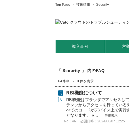
Top Page
>
技術情報
>
Security
導入事例
営
『 Security 』 内のFAQ
64件中 1 - 10 件を表示
RBI機能について
RBI機能はブラウザでアクセスし
テンツからアクセスを行っている
べてのコードがデバイス上で実行
となります。 R...
詳細表示
No：46
公開日時：2024/06/07 12:25