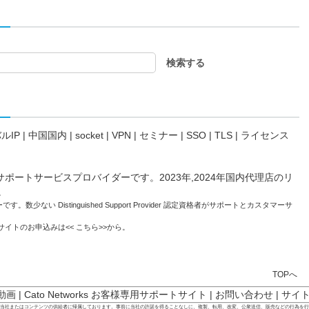
ルIP
|
中国国内
|
socket
|
VPN
|
セミナー
|
SSO
|
TLS
|
ライセンス
。数少ない Distinguished Support Provider 認定資格者がサポートとカスタマーサ
トサイトのお申込みは<<
こちら
>>から。
TOPへ
 動画
|
Cato Networks お客様専用サポートサイト
|
お問い合わせ
|
サイ
は当社またはコンテンツの供給者に帰属しております。事前に当社の許諾を得ることなしに、複製、転用、改変、公衆送信、販売などの行為を