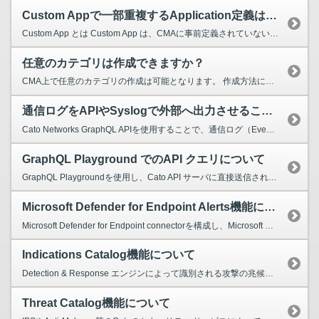
Custom Appで一部重複するApplication定義は可能でしょうか？
Custom App とは Custom App は、CMAに事前定義されていない独自のアプリケーションやサービスを追加する機能です。これにより、CMA上でセキュリティやネットワークルール、分...
任意のカテゴリは作成できますか？
CMA上で任意のカテゴリの作成は可能となります。 作成方法については以下に記載しています。 Categoryの作成方法 CMA > Resources > Categories...
通信ログをAPIやSyslogで外部へ出力させることはできますか？
Cato Networks GraphQL APIを使用することで、通信ログ（Eventsログ）や、セキュリティ・ネットワークなどの各機能におけるポリシーを外部へ出力させることが可能です。 た...
GraphQL Playground でのAPI クエリについて
GraphQL Playgroundを使用し、Cato API サーバに直接送信されるAPI クエリを実行でき、 API クエリで接続の問題がある場合、 Playgroundを使用して問題の原...
Microsoft Defender for Endpoint Alerts機能について
Microsoft Defender for Endpoint connectorを構成し、Microsoft Defender for Endpoint のアラートデータを Cato Eve...
Indications Catalog機能について
Detection & Response エンジンによって識別される攻撃の兆候に関する説明と参照情報が含まれています。 "Indication"とは、実際のセキュリティ侵害がまだ確認されて...
Threat Catalog機能について