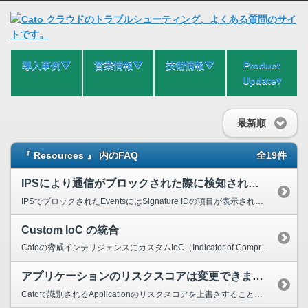
導入事例⛛
営業情報⛛
技術情報⛛
Product
Update▾
最新順
『 Resources 』 内のFAQ
全19件
IPSにより通信がブロックされた際に検知された理由を知りたいです。
IPSでブロックされたEventsにはSignature IDの項目が表示されます。 下記の画像例ではブロックした通信をSignature ID：cid_cnc_adupとして分類していること...
Custom IoC の統合
Catoの脅威インテリジェンスにカスタムIoC（Indicator of Compromise）リストを追加することで、 業界や地域に特化したセキュリティ対策が可能になります。 なお、IoC...
アプリケーションのリスクスコアは変更できますか？
Catoで識別されるApplicationのリスクスコアを上書きすることが可能です。 なお、リスクスコアを編集すると、アカウント内においてリスクスコアが使用されているすべての場所で、 C...