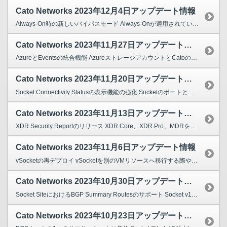
Cato Networks 2023年12月4日アップデート情報
Always-On時の新しいバイパスモード Always-Onが適用されているユーザーはCato Client内で理由を記載し、 一時的にAlways-OnをバイパスしてCato Cli...
Cato Networks 2023年11月27日アップデート情報
AzureとEventsの統合機能 AzureストレージアカウントとCatoのEventsログを統合することで、 直接CatoのEventsログをAzureストレージアカウントへプッシュ...
Cato Networks 2023年11月20日アップデート情報
Socket Connectivity Statusの表示機能の強化 Socketのポートと接続ステータスを1つのステータスフィールドに統合しました。 Topology - Sock...
Cato Networks 2023年11月13日アップデート情報
XDR Security Reportのリリース XDR Core、XDR Pro、MDRを利用しているアカウントにおいて、CMA > Monitoring > Reportよ...
Cato Networks 2023年11月6日アップデート情報
vSocketの再デプロイ vSocketを別のVMリソースへ移行する際や、別のVMインスタンス タイプに 再インストールする際にSiteの再作成が不要になりました。 CMAにて既存の...
Cato Networks 2023年10月30日アップデート情報
Socket SiteにおけるBGP Summary Routesのサポート Socket v19以降、Socket SiteにおいてもBGP Summary Routesがサポートされる...
Cato Networks 2023年10月23日アップデート情報