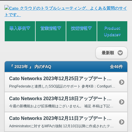
導入事例⛛
営業情報⛛
技術情報⛛
Product
Update▾
最新順
『 2023年 』 内のFAQ
全46件
Cato Networks 2023年12月25日アップデート情報
PingFederateと連携したSSO認証のサポート 参考KB：Configuring PingFederate SSO for your Account 補足 本稿...
Cato Networks 2023年12月18日アップデート情報
今週の新機能および拡張機能はございません。 補足 本稿は下記メーカーKBを参考に作成されています。 Product Update Dec 18th 2023
Cato Networks 2023年12月11日アップデート情報
Administratorに対するMFAの強制 12月10日以降に作成されたテナントに対して、Administratorへの2要素認証が強制となります。 SSO認証を使用しているユー...