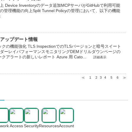
能の向上 Device Inventoryのデータ追加​ MCPサーバがGitHubで利用可能
licy の管理機能の向上Split Tunnel Policyの管理において、以下の機能
示
6月9日アップデート情報
クの機能強化 TLS InspectionでのTLSバージョンと暗号スイート
アンダーレイパフォーマンスモニタリング​ DEMドリルダウンページの
アラートの新しいレポート Azure 用 Cato...
詳細表示
≪
1
2
3
4
5
6
≫
twork
Access
Security
Resources
Account