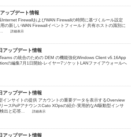
7月7日アップデート情報
ernet FirewallおよびWAN Firewallの時間に基づくルール設定
AT変換用の新しいWAN Firewallイベントフィールド 共有ホストの識別に
..
詳細表示
6月30日アップデート情報
eams の統合のための DEM の機能強化​ Windows Client v5.16​ App
n Configurationの編集​ 7月1日開始‐レイヤー7ソケットLANファイアウォールへ
6月23日アップデート情報
駆動型インサイトの提供 アカウントの重要データを表示するOverview
v5.9のリリース​ PoPアナウンス​​ Cato XOpsの紹介-実用的なAI駆動型インサ
検出と応答...
詳細表示
6月16日アップデート情報