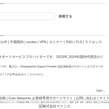
ルIP
|
中国国内
|
socket
|
VPN
|
セミナー
|
SSO
|
TLS
|
ライセンス
。数少ない Distinguished Support Provider 認定資格者がサポートとカスタマーサ
トサイトのお申込みは<<
こちら
>>から。
TOPへ
 動画
|
Cato Networks お客様専用サポートサイト
|
お問い合わせ
|
サイ
は当社またはコンテンツの供給者に帰属しております。事前に当社の許諾を得ることなしに、複製、転用、改変、公衆送信、販売などの行為を