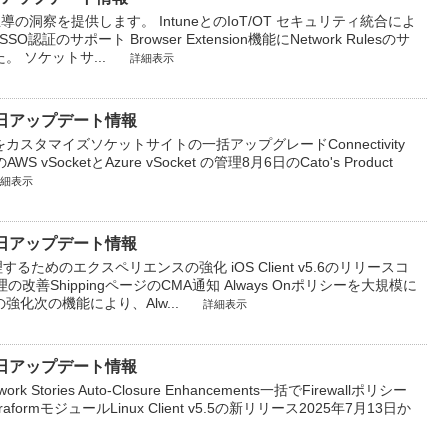
AI 主導の洞察を提供します。 IntuneとのIoT/OT セキュリティ統合によ
SO認証のサポート Browser Extension機能にNetwork Rulesのサ
 ソケットサ...
詳細表示
7月28日アップデート情報
マイズ​ ソケットサイトの一括アップグレード​ Connectivity
AWS vSocketとAzure vSocket の管理​ 8月6日のCato's Product
細表示
7月21日アップデート情報
するためのエクスペリエンスの強化 iOS Client v5.6のリリース​ コ
改善​ ShippingページのCMA通知 Always Onポリシーを大規模に
化次の機能により、Alw...
詳細表示
7月14日アップデート情報
ork Stories Auto-Closure Enhancements​ 一括でFirewallポリシー
mモジュール​ Linux Client v5.5の新リリース2025年7月13日か