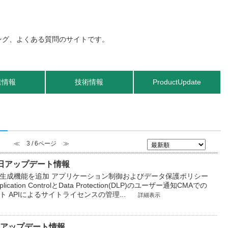
業情報
技術情報
ProductUpdate
≪
3 / 6ページ
≫
8月11日アップデート情報
エリ生成機能を追加 アプリケーション制御およびデータ保護ポリシー
on ControlとData Protection(DLP)のユーザー通知​ CMAでの
 APIによるサイトライセンスの管理...
詳細表示
8月4日アップデート情報