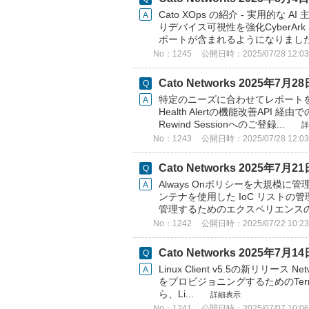
Cato XOps の紹介 - 実用的な 
りデバイス可視性を強化​ CyberArk S
ポートが含まれるようになりました。
No：1245
公開日時：2025/07/28 12:03
Cato Networks 2025年
特定のニーズに合わせてレポートをカスタ
Health Alertの機能改善​ API 経由での
Rewind Sessionへのご登録...
詳
No：1243
公開日時：2025/07/28 12:03
Cato Networks 2025年
Always Onポリシーを大規模に管理
ンテナを使用した IoC リストの管理の
管理するためのエクスペリエンスの強
No：1242
公開日時：2025/07/22 10:23
Cato Networks 2025年
Linux Client v5.5の新リリース Netw
をプロビジョニングするためのTerrafor
ら、Li...
詳細表示
No：1241
公開日時：2025/07/07 10:06