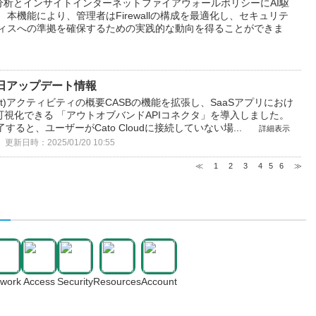
分析とインサイトインターネットファイアウォールポリシーにAI駆
本機能により、管理者はFirewallの構成を最適化し、セキュリテ
ティスへの準拠を確保するための実践的な動向を得ることができま
1月13日アップデート情報
(Audit)アクティビティの概要CASBの機能を拡張し、SaaSアプリにおけ
視化できる 「アウトオブバンドAPIコネクタ」を導入しました。
了すると、ユーザーがCato Cloudに接続していない場...
詳細表示
更新日時：2025/01/20 10:55
≪
1
2
3
4
5
6
≫
twork
Access
Security
Resources
Account