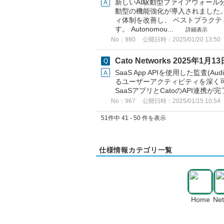
新しいAI駆動型ファイアウォール
動型の機能強化が導入されました。 
ィ体制を改善し、 ベストプラク
す。 Autonomou...
詳細表示
No：980
公開日時：2025/01/20 13:50
Cato Networks 2025年
SaaS App APIを使用した監査
るユーザーアクティビティを深く可
SaaSアプリとCatoのAPI連携が完
No：967
公開日時：2025/01/15 10:54
51件中 41 - 50 件を表示
仕様情報カテゴリ一覧
Home
Ne