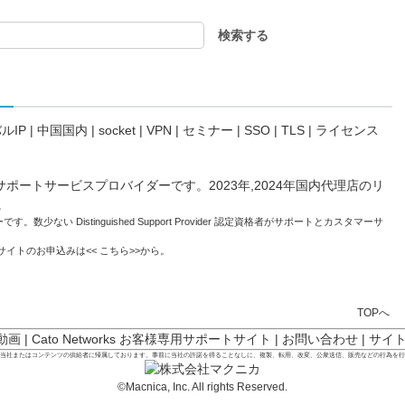
ルIP
|
中国国内
|
socket
|
VPN
|
セミナー
|
SSO
|
TLS
|
ライセンス
。数少ない Distinguished Support Provider 認定資格者がサポートとカスタマーサ
トサイトのお申込みは<<
こちら
>>から。
TOPへ
 動画
|
Cato Networks お客様専用サポートサイト
|
お問い合わせ
|
サイ
は当社またはコンテンツの供給者に帰属しております。事前に当社の許諾を得ることなしに、複製、転用、改変、公衆送信、販売などの行為を
©Macnica, Inc. All rights Reserved.