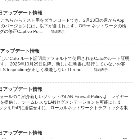
2月17日アップデート情報
ient v5.5は、こちらからテスト用をダウンロードでき、2月23日の週からApp
このバージョンには、以下が含まれます。Office ネットワークの検
正​Captive Por...
詳細表示
2月3日アップデート情報
n用の新しいCato ルート証明書デフォルトで使用されるCatoのルート証明
です。 2025年10月29日以降、新しい証明書に移行していないお客
spectionが正しく機能しない Thread ...
詳細表示
1月27日アップデート情報
ルのご紹介新しいソケットのLAN Firewall Policyは、レイヤー
を提供し、シームレスなLANセグメンテーションを可能にしま
ックをPoPに送信せずに、ローカルネットワークトラフィックを制
1月20日アップデート情報