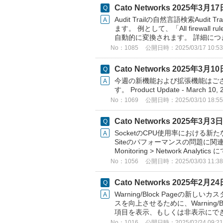
Cato Networks 2025年
Audit Trailの自然言語検索Au
ます。 例として、「All firewall ru
自動的に変換されます。 詳細につき
No：1085
公開日時：2025/03/17 10:53
Cato Networks 2025年
今週の新機能および拡張機能はござ
す。 Product Update - March 10,
No：1069
公開日時：2025/03/10 18:55
Cato Networks 2025年
SocketのCPU使用率における新た
Siteのパフォーマンスの問題に関連し
Monitoring > Network Analy
No：1056
公開日時：2025/03/03 11:38
Cato Networks 2025年
Warning/Block Page
スを向上させるために、Warning
項目を表示、もしくは非表示にできるように
No：1016
公開日時：2025/02/24 09:21