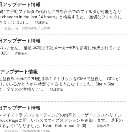
3月17日アップデート情報
dit Trailにて手動フィルタの代わりに自然言語でのフィルタが可能となり
le changes in the last 24 hours」と検索すると、 適切なフィルタに
ましてはUs...
詳細表示
更新日時：2025/03/17 14:48
3月10日アップデート情報
いません。 補足 本稿は下記メーカーKBを参考に作成されていま
 2025
詳細表示
3月3日アップデート情報
な監視​SocketのCPU使用率のメトリックをCMAで監視し、CPUが
ているかどうかを特定できるようになりました。​Site > Site
tics にて、全てのお客様がご...
詳細表示
2月24日アップデート情報
の新しいカスタマイズトラブルシューティングの効率とユーザーエクスペリエン
/Block Pageに新しいカスタマイズオプションを追加します。 以下の
なりました。Event Reference ID: 関...
詳細表示
更新日時：2025/02/25 12:56