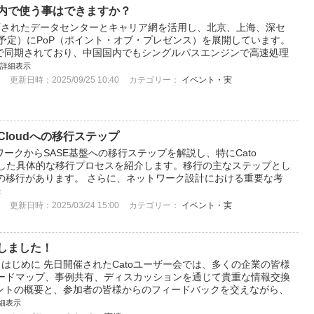
国国内で使う事はできますか？
政府に認可されたデータセンターとキャリア網を活用し、北京、上海、深セ
設予定）にPoP（ポイント・オブ・プレゼンス）を展開しています。
で同期されており、中国国内でもシングルパスエンジンで高速処理
詳細表示
更新日時：2025/09/25 10:40
カテゴリー：
イベント・実
E Cloudへの移行ステップ
ークからSASE基盤への移行ステップを解説し、特にCato
を利用した具体的な移行プロセスを紹介します。移行の主なステップとし
oへの移行があります。 さらに、ネットワーク設計における重要な考
示
更新日時：2025/03/24 15:00
カテゴリー：
イベント・実
施しました！
ト はじめに 先日開催されたCatoユーザー会では、多くの企業の皆様
ロードマップ、事例共有、ディスカッションを通じて貴重な情報交換
ントの概要と、参加者の皆様からのフィードバックを交えながら、
細表示