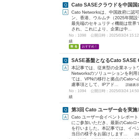
Cato SASEクラウドを中
Cato Networksは、中国
ン、香港、ウルムチ（2025年開
最先端のセキュリティ機能は世界
され、これにより、企業は中...
No：1098
公開日時：2025/03/24 15:12
績
おすすめ！
SASE基盤となるCato SAS
本記事では、従来型の企業ネットワ
Networksのソリューション
ては、VPNの移行と拠点のCat
慮事項として、IPアド...
詳細表
No：1094
公開日時：2025/03/24 14:50
績
第3回 Cato ユーザー会を実
Cato ユーザー会イベントレポー
にご参加いただき、最新のCato
を行いました。本記事では、イベ
当日の様子をお届けします...
詳