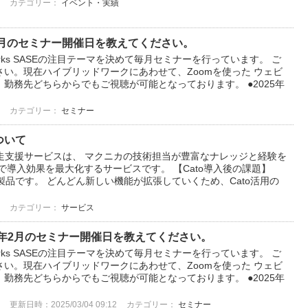
カテゴリー：
イベント・実績
025年3月のセミナー開催日を教えてください。
works SASEの注目テーマを決めて毎月セミナーを行っています。 ご
い。現在ハイブリッドワークにあわせて、Zoomを使った ウェビ
勤務先どちらからでもご視聴が可能となっております。 ●2025年
カテゴリー：
セミナー
ついて
ud伴走支援サービスは、 マクニカの技術担当が豊富なナレッジと経験を
で導入効果を最大化するサービスです。 【Cato導入後の課題】
製品です。 どんどん新しい機能が拡張していくため、Cato活用の
カテゴリー：
サービス
Eの2025年2月のセミナー開催日を教えてください。
works SASEの注目テーマを決めて毎月セミナーを行っています。 ご
い。現在ハイブリッドワークにあわせて、Zoomを使った ウェビ
勤務先どちらからでもご視聴が可能となっております。 ●2025年
更新日時：2025/03/04 09:12
カテゴリー：
セミナー