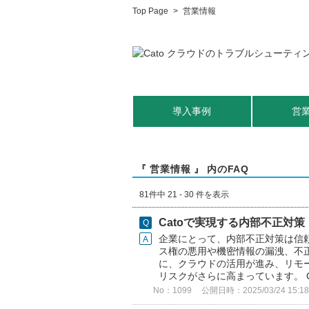
Top Page
>
営業情報
導入事例
営
『 営業情報 』 内のFAQ
81件中 21 - 30 件を表示
Catoで実現する内部不正対策
企業にとって、内部不正対策は信
ス権の悪用や機密情報の漏洩、不
に、クラウドの活用が進み、リモ
リスクがさらに高まっています。 Cat
No：1099
公開日時：2025/03/24 15:18