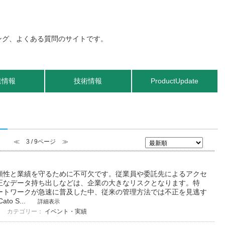
業情報
技術情報
ProductUpdate
≪
3 / 9ページ
≫
頼性と業績を守るために不可欠です。従業員や委託先によるアクセ
正なデータ持ち出しなどは、企業の大きなリスクとなります。特
ートワークが急速に普及した中、従来の管理方法では不正を見逃す
o S...
詳細表示
カテゴリー：
イベント・実績