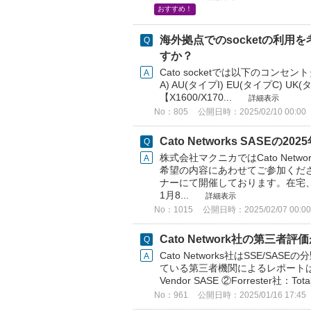
おすすめ！
海外拠点でのsocketの利
すか？
Cato socketでは以下のコンセ
A) AU(タイプI) EU(タイプC) UK(タ
【X1600/X170...
詳細表示
No：805
公開日時：2025/02/10 00:00
Cato Networks SAS
株式会社マクニカではCato Net
希望の内容にあわせてご参加くださ
ナーにて開催しております。在宅、
1月8...
詳細表示
No：1015
公開日時：2025/02/07 00:00
Cato Network社の第三者
Cato Networks社はSSE/
ている第三者機関によるレポートは以下になりま
Vendor SASE ②Forrester社：Total
No：961
公開日時：2025/01/16 17:45