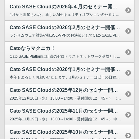
Cato SASE Cloudの2026年４月のセミナー開催日を教えてください。
4月から追加された、新しいAIセキュリティオプションのセミナーも開催しています。 2026年4月10日（月） 13:00～14:00（受付開始 12：45～） 〈CATO Cloud入門セミ...
Cato SASE Cloudの2026年2月のセミナー開催日を教えてください。
ランサムウェア対策や脱SSL-VPNの解決策としてCato SASE Platformへの導入が増えています。 なぜCatoが選ばれるのか？わかりやすく目的別に利点をご説明させて頂きます。 ...
Catoならマクニカ！
Cato SASE Platfomは組織のゼロトラストネットワーク基盤として、ネットワーク最適化機能と最新のサイバーセキュリティ機能をクラウドで実現します。 こんな課題ありませんか？ ...
Cato SASE Cloudの2026年1月のセミナー開催日を教えてください。
本年もよろしくお願いいたします。1月のセミナーは以下の日程となります。 2026年1月16日（金） 13:00～14:00（受付開始 12：45～） 〈CATO Cloud入門セミナー〉...
Cato SASE Cloudの2025年12月のセミナー開催日を教えてください。
2025年12月10日（水） 13:00～14:00（受付開始 12：45～） 〈CATO Cloud入門セミナー〉ゼロトラストのために今、シングルベンダーSASEを選択する理由 リ...
Cato SASE Cloudの2025年11月のセミナー開催日を教えてください。
2025年11月19日（水） 13:00～14:00（受付開始 12：45～） 中小企業も狙われる！ランサムウェア攻撃対策はCato Cloudにまかせよう！ 本セミナーでは身代...
Cato SASE Cloudの2025年10月のセミナー開催日を教えてください。