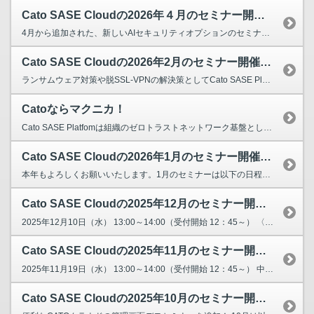
Cato SASE Cloudの2026年４月のセミナー開催日を教えてください。
4月から追加された、新しいAIセキュリティオプションのセミナーも開催しています。 2026年4月10日（月） 13:00～14:00（受付開始 12：45～） 〈CATO Cloud入門セミ...
Cato SASE Cloudの2026年2月のセミナー開催日を教えてください。
ランサムウェア対策や脱SSL-VPNの解決策としてCato SASE Platformへの導入が増えています。 なぜCatoが選ばれるのか？わかりやすく目的別に利点をご説明させて頂きます。 ...
Catoならマクニカ！
Cato SASE Platfomは組織のゼロトラストネットワーク基盤として、ネットワーク最適化機能と最新のサイバーセキュリティ機能をクラウドで実現します。 こんな課題ありませんか？ ...
Cato SASE Cloudの2026年1月のセミナー開催日を教えてください。
本年もよろしくお願いいたします。1月のセミナーは以下の日程となります。 2026年1月16日（金） 13:00～14:00（受付開始 12：45～） 〈CATO Cloud入門セミナー〉...
Cato SASE Cloudの2025年12月のセミナー開催日を教えてください。
2025年12月10日（水） 13:00～14:00（受付開始 12：45～） 〈CATO Cloud入門セミナー〉ゼロトラストのために今、シングルベンダーSASEを選択する理由 リ...
Cato SASE Cloudの2025年11月のセミナー開催日を教えてください。
2025年11月19日（水） 13:00～14:00（受付開始 12：45～） 中小企業も狙われる！ランサムウェア攻撃対策はCato Cloudにまかせよう！ 本セミナーでは身代...
Cato SASE Cloudの2025年10月のセミナー開催日を教えてください。