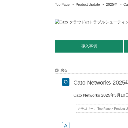
Top Page
>
Product Update
>
2025年
>
C
導入事例
戻る
Cato Networks 
Cato Networks 202
カテゴリー :
Top Page
>
Product U