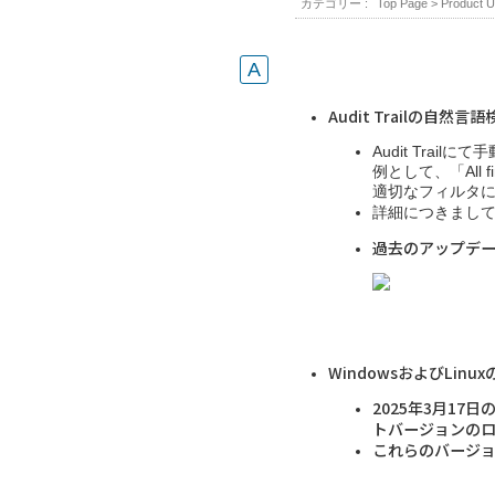
カテゴリー :
Top Page
>
Product U
Audit Trailの自然言
Audit Tra
例として、「All fire
適切なフィルタ
詳細につきまし
過去のアップデー
WindowsおよびLinux
2025年3月17日の
トバージョンの
これらのバージ