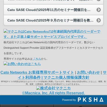
Cato SASE Cloudの2025年11月のセミナー開催日を教えてください。
Cato SASE Cloudの2025年９月のセミナー開催日を教えてください。
株式会社マクニカはCato Networks社の国内代理店のリーダーです。数少ない
Distinguished Support Provider 認定資格者がアフターサポートとカスタマーサクセス
を提供していす。
専用サイトのお申込みは
こちら
から。
Cato Networks お客様専用サポートサイト
|
お問い合わせ
|
サ
イト利用条件
|
マクニカ個人情報保護方針
本FAQサイトの内容は当社またはコンテンツの供給者に帰属しております。事前に当社の許諾を得ることなしに、複製、転
用、改変、公衆送信、販売などの行為を行うことはできません。
©Macnica, Inc. All rights Reserved.
Powered by