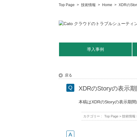
Top Page
>
技術情報
>
Home
>
XDRのS
導入事例
戻る
XDRのStoryの表
本稿はXDRのStoryの表示
カテゴリー :
Top Page
>
技術情報