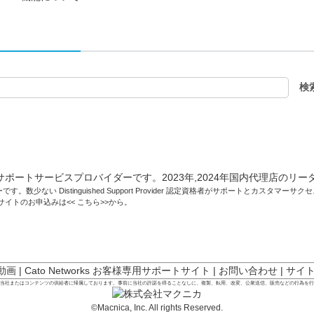
です。数少ない Distinguished Support Provider 認定資格者がサポートとカスタマ
トサイトのお申込みは<<
こちら
>>から。
 動画
|
Cato Networks お客様専用サポートサイト
|
お問い合わせ
|
サイ
は当社またはコンテンツの供給者に帰属しております。事前に当社の許諾を得ることなしに、複製、転用、改変、公衆送信、販売などの行為を
©Macnica, Inc. All rights Reserved.