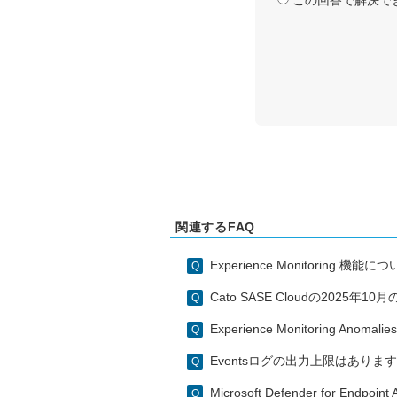
関連するFAQ
Experience Monitoring 機能に
Cato SASE Cloudの202
Experience Monitoring Anomal
Eventsログの出力上限はありま
Microsoft Defender for Endpo