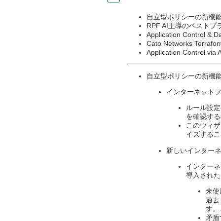
自立型ポリシーの新機
RPF AI主導のベスト
Application Contro
Cato Networks Terr
Application Control via 
自立型ポリシーの新機
インターネットフ
ルール設定
を確認する
このウィザ
イズするこ
新しいインター
インターネ
導入された
未使
過去
す。
矛盾