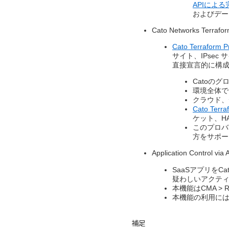
APIによる
およびデー
Cato Networks Terr
Cato Terraform P
サイト、IPsec
直接宣言的に構成
Catoの
環境全体で
クラウド、
Cato Ter
ケット、H
このプロバ
方をサポー
Application Control via 
SaaSアプリをC
疑わしいアクテ
本機能はCMA > Reso
本機能の利用には
補足