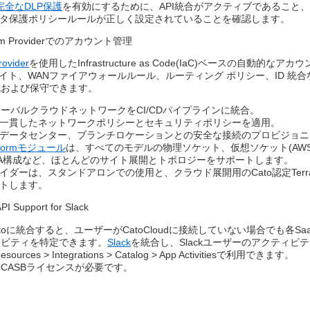
完全なDLP保護
を有効にするために、API統合がアクティブであること、​
タ保護ポリシールールが正しく設定されていることを確認します。​
aform Providerでのアカウント管理​
rovider
を使用したInfrastructure as Code(IaC)ベースの自動的なア
 サイト、WANファイアウォールルール、ルーティング ポリシー、ID 統合など
および保守できます。​
グローバルクラウドネットワークをCI/CDパイプラインに統合。​
一貫したネットワークポリシーとセキュリティポリシーを適用。​
データセンター、ブランチロケーションとの安全な接続のプロビジョニ
raformモジュール
は、すべてのモデルの物理ソケット、仮想ソケット(AWS、
A構成など、ほとんどのサイト展開とトポロジーをサポートします。​
イダーは、スタンドアロンでの使用と、クラウド展開用のCato認定Terr
トします。​
API Support for Slack​
atoに統合すると、ユーザーがCatoCloudに接続していない場合でも各
ィビティを特定できます。
Slack
を統合し、Slackユーザーのアクティビ
urces > Integrations > Catalog > App Activitiesで利用できます。​
CASBライセンスが必要です。