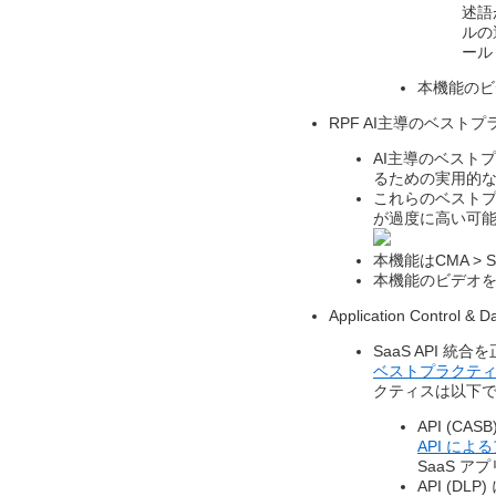
述語
ルの
ール
本機能のビ
RPF AI主導のベストプ
AI主導のベストプラ
るための実用的な
これらのベスト
が過度に高い可能
本機能はCMA > Sec
本機能のビデオ
Application Contro
SaaS API 
ベストプラクテ
クティスは以下で
API (C
API に
SaaS 
API (D