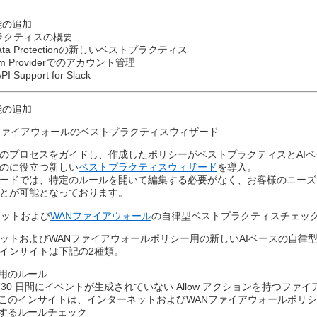
能の追加
プラクティスの概要
l & Data Protectionの新しいベストプラクティス​
aform Providerでのアカウント管理
API Support for Slack
能の追加
ァイアウォールのベストプラクティスウィザード​
のプロセスをガイドし、作成したポリシーがベストプラクティスとAI
のに役立つ新しい
ベストプラクティスウィザード
を導入。​
ードでは、特定のルールを開いて編集する必要がなく、お客様のニーズ
とが可能となっております。​
ネットおよび
WANファイアウォール
の自律型ベストプラクティスチェック
ットおよびWANファイアウォールポリシー用の新しいAIベースの自律
インサイトは下記の2種類。​
用のルール​
 30 日間にイベントが生成されていない Allow アクションを持つフ
​このインサイトは、インターネットおよびWANファイアウォールポリシ
するルールチェック​