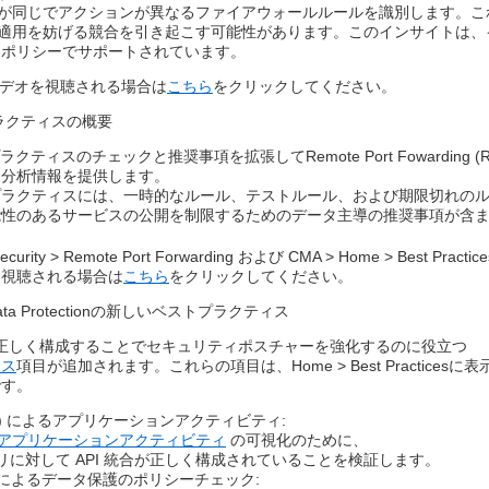
が同じでアクションが異なるファイアウォールルールを識別します。こ
適用を妨げる競合を引き起こす可能性があります。​このインサイトは、
 ポリシーでサポートされています。​
デオを視聴される場合は
こちら
をクリックしてください。​
ラクティスの概要​
クティスのチェックと推奨事項を拡張してRemote Port Fowarding 
分析情報を提供します。​
プラクティスには、一時的なルール、テストルール、および期限切れの
性のあるサービスの公開を制限するためのデータ主導の推奨事項が含ま
urity > Remote Port Forwarding および CMA > Home > Best Pr
を視聴される場合は
こちら
をクリックしてください。
l & Data Protectionの新しいベストプラクティス​
統合を正しく構成することでセキュリティポスチャーを強化するのに役立つ​
ィス
項目が追加されます。これらの項目は、Home > Best Practice
す。​
ASB) によるアプリケーションアクティビティ:​
よるアプリケーションアクティビティ
の可視化のために、​
アプリに対して API 統合が正しく構成されていることを検証します。​
LP) によるデータ保護のポリシーチェック:​