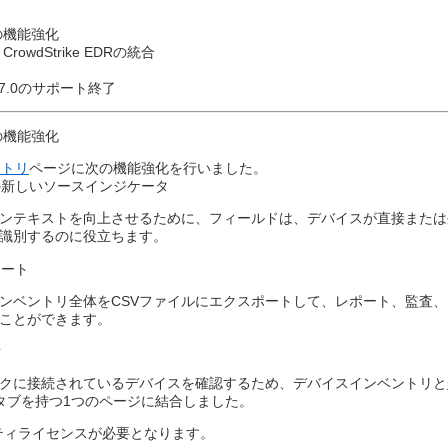
の機能強化
wdStrike EDRの統合​
よび7.0のサポート終了​
の機能強化
ントリ
ページに次の機能強化を行いました。
新しいソースインジケータ​
ンテキストを向上させるために、フィールドは、デバイスが直接または
識別するのに役立ちます。​
ポート
ンベントリ全体をCSVファイルにエクスポートして、レポート、監査
ことができます。
​
クに接続されているデバイスを確認するため、デバイスインベントリと
タブを持つ1つのページに結合しました。
ュリティライセンスが必要となります。