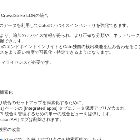
wdStrike EDRの統合​
e EDRのデータを利用してCatoのデバイスインベントリを強化できます。​
より、追加のデバイス情報が得られ、より正確な分類や、ネットワーク
握できます。
StrikeのエンドポイントインサイトとCato独自の検出機能を組み合わせ
スをより高い精度で可視化・特定できるようになります。​
リティライセンスが必要です。
簡素化​
アプリ統合のセットアップを簡素化するために、​
tions] ページの [Integrated apps] タブにデータ保護アプリが含まれ、​
API 統合を管理するための単一の統合ビューを提供します。​
otection API] タブは削除されます。​
での検索の改善​
og
]ページで、以前はアプリ名のみ検索可能でしたが、​