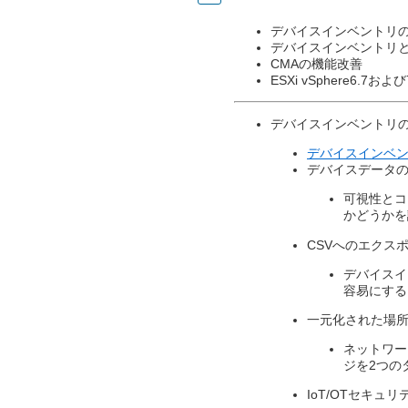
デバイスインベントリ
デバイスインベントリとCro
CMAの機能改善​
ESXi vSphere6.7お
デバイスインベントリ
デバイスインベ
デバイスデータの
可視性とコ
かどうかを
CSVへのエクス
デバイスイ
容易にする
一元化された場所
ネットワー
ジを2つの
IoT/OTセキ