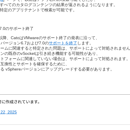
すべてのカタログコンテンツの結果が返されるようになります。​
特定のアプリテナントで検索が可能です。​
よび7.0のサポート終了​
日以降、CatoはVMwareのサポート終了の発表に沿って、​
ere バージョン6.7および7.0の
サポートを終了
します。​
ームに関連すると特定された問題は、​サポートによって対処されません
の既存のvSocketは引き続き機能する可能性があり、​
トフォームに関連していない場合は、​サポートによって対処されます。
互換性とサポートを確保するために、​
 vSphereバージョンにアップグレードする必要があります。​
考に作成されています。
 22, 2025