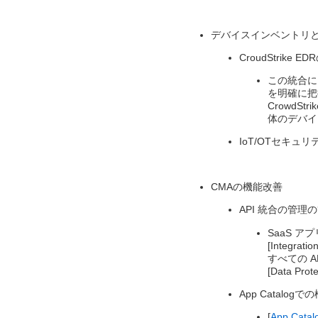
デバイスインベントリとCro
CroudStrik
この統合に
を明確に把
Crowd
体のデバイ
IoT/OTセキュ
CMAの機能改善​
API 統合の管理の
SaaS 
[Integra
すべての 
[Data Pr
App Catalog
[
App Catal