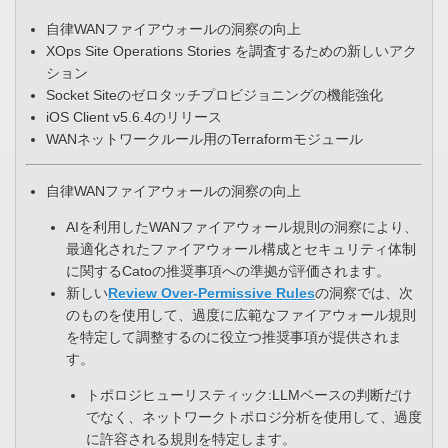
自律WANファイアウォールの洞察の向上
XOps Site Operations Stories を調査するための新しいアク
ション
Socket Siteのゼロタッチプロビジョニングの機能強化​
iOS Client v5.6.4のリリース​
WANネットワークルール用のTerraformモジュール​
自律WANファイアウォールの洞察の向上
AIを利用したWANファイアウォール規則の洞察により、
最適化されたファイアウォール構成とセキュリティ体制
に関するCatoの推奨事項への準拠が評価されます。​
新しい
Review Over-Permissive Rules
の洞察では、次
のものを使用して、過度に広範なファイアウォール規則
を特定して調整するのに役立つ推奨事項が提供されま
す。
トポロジヒューリスティック:LLMベースの判断だけ
でなく、ネットワークトポロジ分析を使用して、過度
に許容される規則を特定します。​