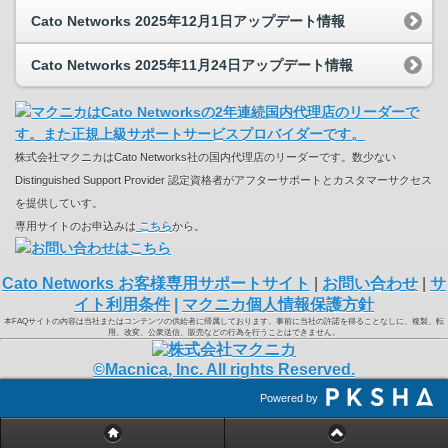
Cato Networks 2025年12月1日アップデート情報
Cato Networks 2025年11月24日アップデート情報
株式会社マクニカはCato Networks社の国内代理店のリーダーです。数少ない
Distinguished Support Provider 認定資格者がアフターサポートとカスタマーサクセス
を提供していす。
専用サイトのお申込みは
こちら
から。
Cato Networks お客様専用サポートサイト
|
お問い合わせ
|
サ
イト利用条件
|
マクニカ個人情報保護方針
本FAQサイトの内容は当社またはコンテンツの供給者に帰属しております。事前に当社の許諾を得ることなしに、複製、転
用、改変、公衆送信、販売などの行為を行うことはできません。
©Macnica, Inc. All rights Reserved.
Powered by