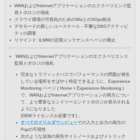
WANおよびInternetアプリケーションのエクスペリエンス監
視トポロジの強化
クラウド環境の可視化のためのWizとのXOps統合
デモモードの新しいユースケース - 不審なDNSアクティビ
ティの調査​
リマインド: ILMMの定期メンテナンスページの廃止
WANおよびInternetアプリケーションのエクスペリエンス
監視トポロジの強化
完全なトラフィックパスでパフォーマンスの問題が発生
している場所をすばやく特定できるように、Experience
Monitoring ページ ( Home > Experience Monitoring )
で、WANおよびInternetアプリケーションの両方につい
て、​より豊富なエンドツーエンドトポロジが表示される
ようになりました ​
(DEMライセンスが必要です) 。​
すべてのドリルダウンビュー
での入力と出力の両方の
Popの可視性​
次のような追加の宛先サイトノードおよびメトリック​