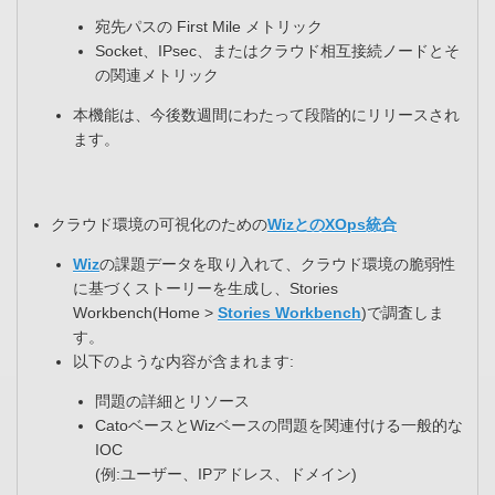
宛先パスの First Mile メトリック​
Socket、IPsec、またはクラウド相互接続ノードとそ
の関連メトリック
本機能は、今後数週間にわたって段階的にリリースされ
ます。​
クラウド環境の可視化のための
WizとのXOps統合
Wiz
の課題データを取り入れて、クラウド環境の脆弱性
に基づくストーリーを生成し、Stories
Workbench(Home >
Stories Workbench
)で調査しま
す。​
以下のような内容が含まれます:
問題の詳細とリソース​
CatoベースとWizベースの問題を関連付ける一般的な
IOC​
(例:ユーザー、IPアドレス、ドメイン)​