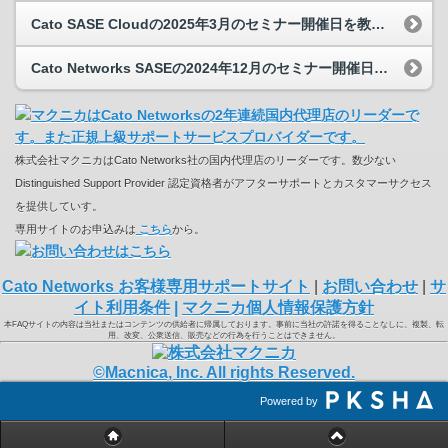
Cato SASE Cloudの2025年3月のセミナー開催日を教えてください。
Cato Networks SASEの2024年12月のセミナー開催日を教えてください。
株式会社マクニカはCato Networks社の国内代理店のリーダーです。数少ない
Distinguished Support Provider 認定資格者がアフターサポートとカスタマーサクセス
を提供していす。
専用サイトのお申込みは
こちら
から。
Cato Networks お客様専用サポートサイト
|
お問い合わせ
|
サ
イト利用条件
|
マクニカ個人情報保護方針
本FAQサイトの内容は当社またはコンテンツの供給者に帰属しております。事前に当社の許諾を得ることなしに、複製、転
用、改変、公衆送信、販売などの行為を行うことはできません。
©Macnica, Inc. All rights Reserved.
Powered by