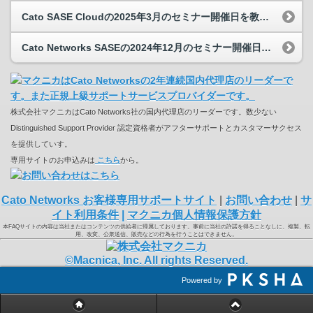
Cato SASE Cloudの2025年3月のセミナー開催日を教えてください。
Cato Networks SASEの2024年12月のセミナー開催日を教えてください。
株式会社マクニカはCato Networks社の国内代理店のリーダーです。数少ない
Distinguished Support Provider 認定資格者がアフターサポートとカスタマーサクセス
を提供していす。
専用サイトのお申込みは
こちら
から。
Cato Networks お客様専用サポートサイト
|
お問い合わせ
|
サ
イト利用条件
|
マクニカ個人情報保護方針
本FAQサイトの内容は当社またはコンテンツの供給者に帰属しております。事前に当社の許諾を得ることなしに、複製、転
用、改変、公衆送信、販売などの行為を行うことはできません。
©Macnica, Inc. All rights Reserved.
Powered by