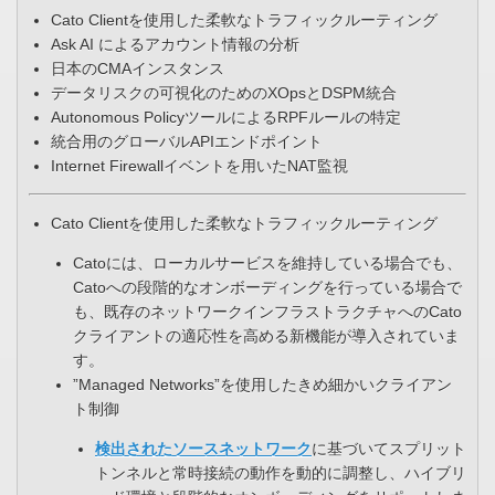
Cato Clientを使用した柔軟なトラフィックルーティング​
Ask AI によるアカウント情報の分析​
日本のCMAインスタンス
データリスクの可視化のためのXOpsとDSPM統合​
Autonomous PolicyツールによるRPFルールの特定​
統合用のグローバルAPIエンドポイント
Internet Firewallイベントを用いたNAT監視​
Cato Clientを使用した柔軟なトラフィックルーティング​
Catoには、ローカルサービスを維持している場合でも、
Catoへの段階的なオンボーディングを行っている場合で
も、既存のネットワークインフラストラクチャへのCato
クライアントの適応性を高める新機能が導入されていま
す。​
”Managed Networks”を使用したきめ細かいクライアン
ト制御​
検出されたソースネットワーク
に基づいてスプリット
トンネルと常時接続の動作を動的に調整し、ハイブリ