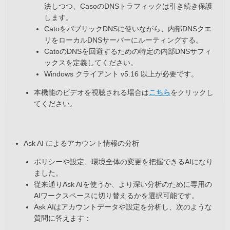
決しつつ、CasoのDNSトラフィックは引き続き保護
します。​
CatoをパブリックDNSに使いながら、内部DNSクエ
リをローカルDNSサーバーにルーティングする​。
CatoのDNSを回避するための特定の内部DNSサフィ
ックスを定義してください​。
Windows クライアント v5.16 以上が必要です​。
本機能のビデオを視聴される場合は
こちら
をクリックし
てください。
Ask AI によるアカウント情報の分析​
ポリシーや設定、環境全体の変更を把握できるAIになり
ました。​
従来通りAsk AIを使うか、より深い分析のために​専用の
AIワークスペースに切り替えるかを選択可能です。​
Ask AIはアカウントデータや設定を分析し、次のような
質問に答えます：​