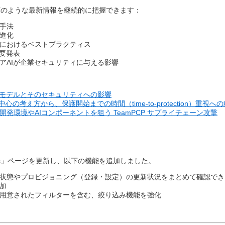
のような最新情報を継続的に把握できます：​
手法​
進化​
におけるベストプラクティス​
要発表​
アAIが企業セキュリティに与える影響​
：
Iモデルとそのセキュリティへの影響​
中心の考え方から、保護開始までの時間（time-to-protection）重視へ
開発環境やAIコンポーネントを狙う TeamPCP サプライチェーン攻撃
 Users」ページを更新し、以下の機能を追加しました。
状態やプロビジョニング（登録・設定）の更新状況をまとめて確認できる「
加​
用意されたフィルターを含む、絞り込み機能を強化