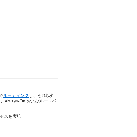
で
ルーティング
し、それ以外
ways-On およびルートベ
セスを実現​