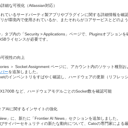
細な可視化（Atlassian対応）
nに接続されているサードパーティ製アプリやプラグインに関する詳細情報を
プリが環境内で使用されているか、またそれらがコアサービスとどのよ
ory」タブ内の「Security > Applications」ページで、Pluginsオプション
ASBライセンスが必要です。
の可視性の向上
ccessories ＞ Socket Assignment ページに、アカウント内のソ
ーバー
を追加しました。​
cketのインベントリをすばやく確認し、ハードウェアの更新（リフレッ
。
 や X1700B など、ハードウェアモデルごとのSocket数を確認可能
アAIに関するインサイトの強化​
 New」に、新たに「Frontier AI News」セクションを追加しました。​
よびサイバーセキュリティの新たな動向について、Catoの専門家による