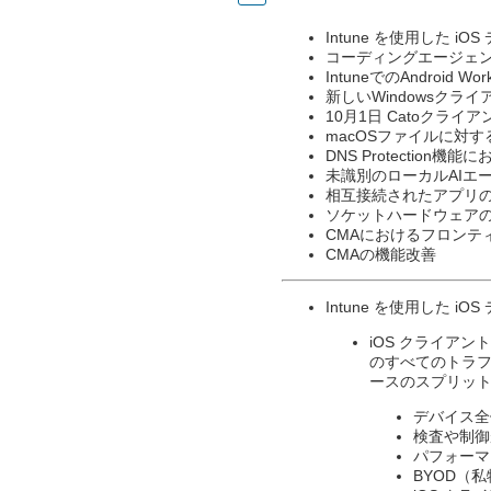
Intune を使用した i
​コーディングエージェ
IntuneでのAndroid Wo
新しいWindowsクライアン
10月1日 Catoクライア
macOSファイルに対する
DNS Protectio
未識別のローカルAIエ
相互接続されたアプリの詳
ソケットハードウェア
CMAにおけるフロンティ
CMAの機能改善
​Intune を使用した 
iOS クライア
のすべてのトラフ
ースのスプリッ
デバイス全
検査や制御
パフォーマ
BYOD（