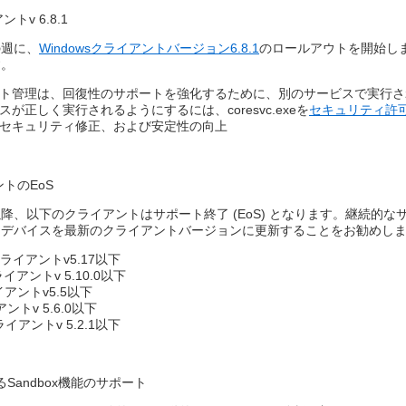
トv 6.8.1
の週に、
Windowsクライアントバージョン6.8.1
のロールアウトを開始し
。​
ト管理は、回復性のサポートを強化するために、別のサービスで実行さ
が正しく実行されるようにするには、coresvc.exeを
セキュリティ許
セキュリティ修正、および安定性の向上
ントのEoS
1日以降、以下のクライアントはサポート終了 (EoS) となります。継続的
デバイスを最新のクライアントバージョンに更新することをお勧めしま
クライアントv5.17以下​
イアントv 5.10.0以下​
イアントv5.5以下​
ントv 5.6.0以下​
ライアントv 5.2.1以下​
Sandbox機能のサポート