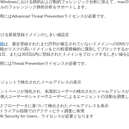
Windowsにおける静的および動的フォレンジック分析に加えて、mac
イルのフォレンジック静的分析をサポートします。
はAdvanced Threat Preventionライセンスが必要です。
n機能における新規登録ドメインのしきい値設定​
機能
は、最近登録されたまだ評判が確立されていないドメインへのDNSリ
ction機能がリスクの高いドメインをどの程度積極的に識別してブロックす
21日、または30日以内に登録されたドメインをブロックするしきい値
にはThreat Preventionライセンスが必要です。
ージェントで検出されたメールアドレスの表示
ェントページが強化され、未識別ユーザーの検出されたメールアドレス
個人ユーザーやシャドーITユーザーによるエージェントの活動を調査し
クフローデータに基づいて検出されたメールアドレスを表示​
トライアル段階でのアクティビティ調査に有用​
 Security for Users」ライセンスが必要となります