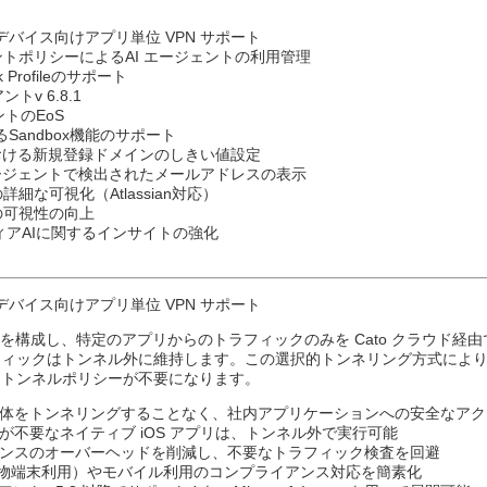
OS デバイス向けアプリ単位 VPN サポート
ントポリシーによるAI エージェントの利用管理
rk Profileのサポート
トv 6.8.1
ントのEoS
Sandbox機能のサポート
n機能における新規登録ドメインのしきい値設定​
ージェントで検出されたメールアドレスの表示
細な可視化（Atlassian対応）
の可視性の向上
アAIに関するインサイトの強化​
iOS デバイス向けアプリ単位 VPN サポート
ントを構成し、特定のアプリからのトラフィックのみを Cato クラウド経由
ィックはトンネル外に維持します。この選択的トンネリング方式により、Al
トトンネルポリシーが不要になります。
体をトンネリングすることなく、社内アプリケーションへの安全なアク
が不要なネイティブ iOS アプリは、トンネル外で実行可能​
ンスのオーバーヘッドを削減し、不要なトラフィック検査を回避​
私物端末利用）やモバイル利用のコンプライアンス対応を簡素化​