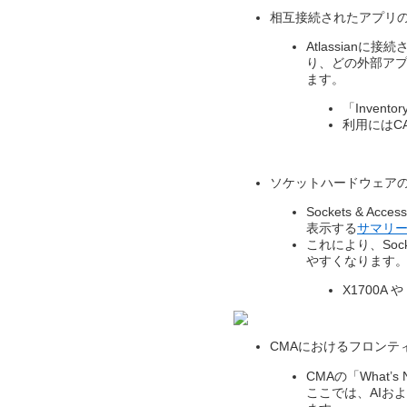
相互接続されたアプリの詳
Atlassia
り、どの外部ア
ます。
「Invent
利用にはC
ソケットハードウェア
Sockets & A
表示する
サマリ
これにより、So
やすくなります
X1700A
CMAにおけるフロンティ
CMAの「What’s
ここでは、AIお