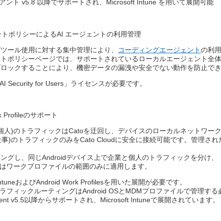
アント v5.8 以降でサポートされ、Microsoft Intune を用いて展開可能
トポリシーによるAI エージェントの利用管理
びツール使用に対する集中管理により、
コーディングエージェント
の利
ントポリシーページでは、サポートされているローカルエージェント全
ブロックすることにより、機密データの漏洩や安全でない動作を防止で
 Security for Users」ライセンスが必要です。
rk Profileのサポート
Profile(個人)のトラフィックはCatoを迂回し、デバイスのローカルネット
仕事)のトラフィックのみをCato Cloudに安全に接続可能です。管理
ングし、同じAndroidデバイス上で企業と個人のトラフィックを分け、​
の強制はワークプロファイルの範囲のみに適用します。​
t IntuneおよびAndroid Work Profilesを用いた展開が必要です。​
ラフィックルーティングはAndroid OSとMDMプロファイルで管理する
 Client v5.5以降からサポートされ、Microsoft Intuneで展開されています。