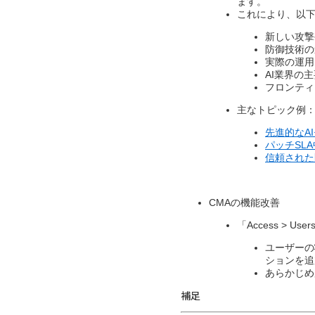
ます。​
これにより、以下
新しい攻撃
防御技術の
実際の運用
AI業界の主
フロンティ
主なトピック例
先進的なA
パッチSLA
信頼された
CMAの機能改善
「Access >
ユーザーの
ションを追
あらかじめ
補足