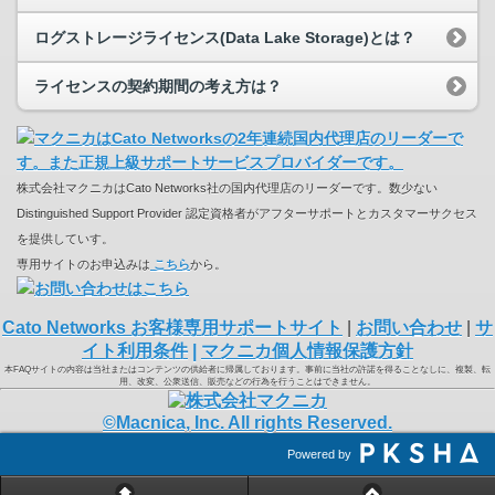
ログストレージライセンス(Data Lake Storage)とは？
ライセンスの契約期間の考え方は？
株式会社マクニカはCato Networks社の国内代理店のリーダーです。数少ない
Distinguished Support Provider 認定資格者がアフターサポートとカスタマーサクセス
を提供していす。
専用サイトのお申込みは
こちら
から。
Cato Networks お客様専用サポートサイト
|
お問い合わせ
|
サ
イト利用条件
|
マクニカ個人情報保護方針
本FAQサイトの内容は当社またはコンテンツの供給者に帰属しております。事前に当社の許諾を得ることなしに、複製、転
用、改変、公衆送信、販売などの行為を行うことはできません。
©Macnica, Inc. All rights Reserved.
Powered by