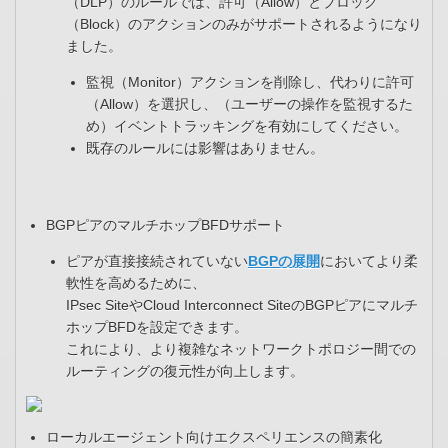
（DLP）のルールでは、許可（Allow）とブロック
（Block）のアクションのみがサポートされるようになり
ました。
監視（Monitor）アクションを削除し、代わりに許可
（Allow）を選択し、（ユーザーの操作を監視するた
め）イベントトラッキングを有効にしてください。​
既存のルールには影響はありません。
BGPピアのマルチホップBFDサポート​
ピアが直接接続されていない
BGPの展開
においてより柔
軟性を高めるために、​
IPsec SiteやCloud Interconnect SiteのBGPピアにマルチ
ホップBFDを設定できます。​
これにより、より複雑なネットワークトポロジー間での
ルーティングの復元性が向上します。
ローカルエージェント向けエクスペリエンスの簡素化​