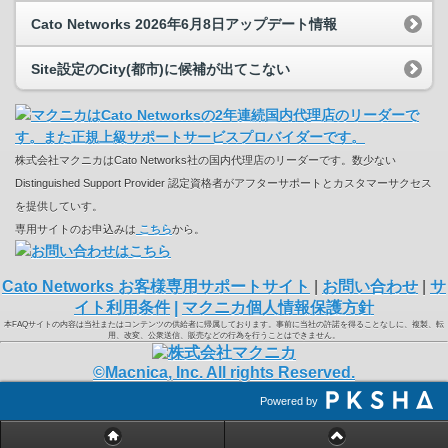
Cato Networks 2026年6月8日アップデート情報
Site設定のCity(都市)に候補が出てこない
株式会社マクニカはCato Networks社の国内代理店のリーダーです。数少ない
Distinguished Support Provider 認定資格者がアフターサポートとカスタマーサクセス
を提供していす。
専用サイトのお申込みは
こちら
から。
Cato Networks お客様専用サポートサイト
|
お問い合わせ
|
サ
イト利用条件
|
マクニカ個人情報保護方針
本FAQサイトの内容は当社またはコンテンツの供給者に帰属しております。事前に当社の許諾を得ることなしに、複製、転
用、改変、公衆送信、販売などの行為を行うことはできません。
©Macnica, Inc. All rights Reserved.
Powered by