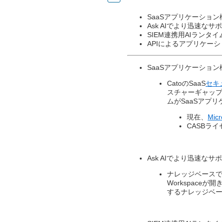
SaaSアプリケーショ
Ask AIでより迅速なサ
SIEM連携用AIランタ
APIによるアプリケーション
SaaSアプリケーショ
​CatoのSaaS
セキ
スチャーギャップ、
ムがSaaSアプ
現在、
Mic
CASBラ
Ask AIでより迅速なサ
ナレッジベースで「リ
Workspace
するナレッジベー