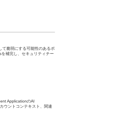
に対して脆弱にする可能性のあるポ
ppsを補完し、セキュリティチー
​
plicationのAI
、アカウントコンテキスト、関連