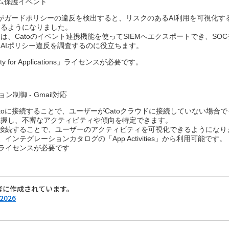
イム保護イベント
ecurity がガードポリシーの違反を検出すると、リスクのあるAI利用を可視
るようになりました。​
は、Catoのイベント連携機能を使ってSIEMへエクスポートでき、SO
AIポリシー違反を調査するのに役立ちます。​
rity for Applications」ライセンスが必要です。
制御 - Gmail対応​
Catoに接続することで、ユーザーがCatoクラウドに接続していない場
握し、不審なアクティビティや傾向を特定できます。​
トを接続することで、ユーザーのアクティビティを可視化できるようになりま
、インテグレーションカタログの「App Activities」から利用可能です。​
Bライセンスが必要です​
考に作成されています。
 2026