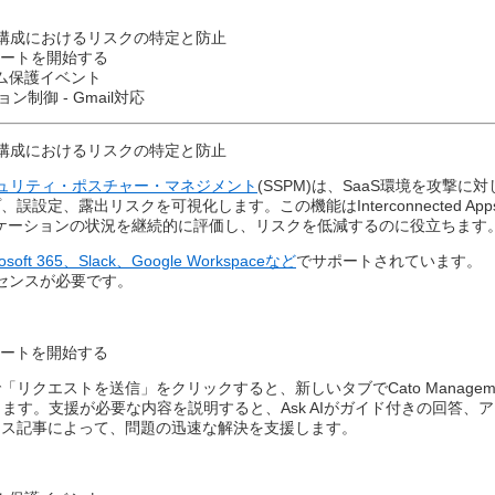
ン構成におけるリスクの特定と防止​
ポートを開始する​
イム保護イベント
制御 - Gmail対応​
ン構成におけるリスクの特定と防止​
ュリティ・ポスチャー・マネジメント
(SSPM)は、SaaS環境を攻撃
誤設定、露出リスクを可視化します。この機能はInterconnected A
リケーションの状況を継続的に評価し、リスクを低減するのに役立ちます。
rosoft 365、Slack、Google Workspaceなど
でサポートされています。​
イセンスが必要です。
ポートを開始する​
クエストを送信」をクリックすると、新しいタブでCato Management Ap
が開きます。支援が必要な内容を説明すると、Ask AIがガイド付きの回答
ス記事によって、問題の迅速な解決を支援します。​