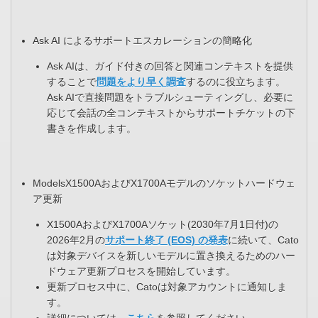
Ask AI によるサポートエスカレーションの簡略化​
Ask AIは、ガイド付きの回答と関連コンテキストを提供
することで
問題をより早く調査
するのに役立ちます。
Ask AIで直接問題をトラブルシューティングし、必要に
応じて会話の全コンテキストからサポートチケットの下
書きを作成します。​
ModelsX1500AおよびX1700Aモデルのソケットハードウェ
ア更新​
X1500AおよびX1700Aソケット(2030年7月1日付)の
2026年2月の
サポート終了 (EOS) の発表
に続いて、Cato
は対象デバイスを新しいモデルに置き換えるためのハー
ドウェア更新プロセスを開始しています。​
更新プロセス中に、Catoは対象アカウントに通知しま
す。​