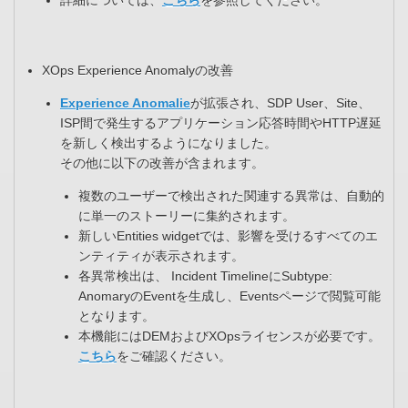
詳細については、
こちら
を参照してください。​
XOps Experience Anomalyの改善​
Experience Anomalie
が拡張され、SDP User、Site、
ISP間で発生するアプリケーション応答時間やHTTP遅延
を新しく検出するようになりました。​
その他に以下の改善が含まれます。
複数のユーザーで検出された関連する異常は、自動的
に単一のストーリーに集約されます。​
新しいEntities widgetでは、影響を受けるすべてのエ
ンティティが表示されます。​
各異常検出は、 Incident TimelineにSubtype:
AnomaryのEventを生成し、Eventsページで閲覧可能
となります。​
本機能にはDEMおよびXOpsライセンスが必要です。
こちら
をご確認ください。​