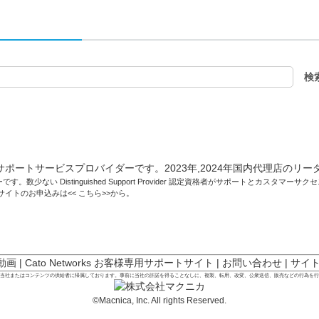
です。数少ない Distinguished Support Provider 認定資格者がサポートとカスタマ
トサイトのお申込みは<<
こちら
>>から。
 動画
|
Cato Networks お客様専用サポートサイト
|
お問い合わせ
|
サイ
は当社またはコンテンツの供給者に帰属しております。事前に当社の許諾を得ることなしに、複製、転用、改変、公衆送信、販売などの行為を
©Macnica, Inc. All rights Reserved.