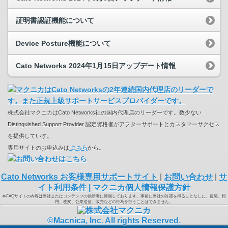
証明書認証機能について
Device Posture機能について
Cato Networks 2024年1月15日アップデート情報
株式会社マクニカはCato Networks社の国内代理店のリーダーです。数少ない
Distinguished Support Provider 認定資格者がアフターサポートとカスタマーサクセス
を提供していす。
専用サイトのお申込みは
こちら
から。
Cato Networks お客様専用サポートサイト
|
お問い合わせ
|
サ
イト利用条件
|
マクニカ個人情報保護方針
本FAQサイトの内容は当社またはコンテンツの供給者に帰属しております。事前に当社の許諾を得ることなしに、複製、転
用、改変、公衆送信、販売などの行為を行うことはできません。
©Macnica, Inc. All rights Reserved.