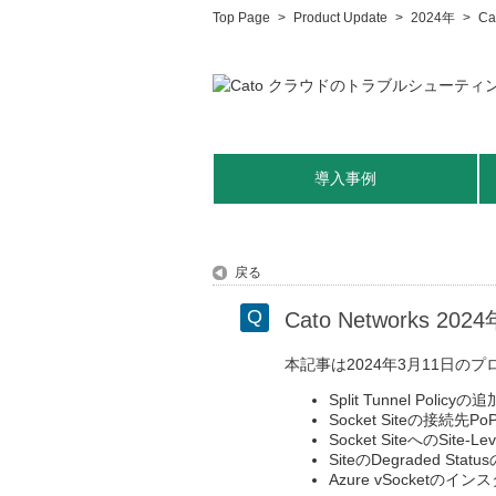
Top Page
>
Product Update
>
2024年
>
C
導入事例
戻る
Cato Networks 
本記事は2024年3月11日
Split Tunnel Policyの追
Socket Siteの接続先
Socket SiteへのSite-L
SiteのDegraded Sta
Azure vSocket