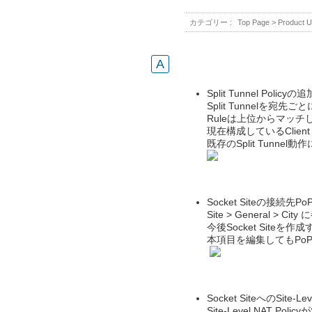
カテゴリー :
Top Page
>
Product U
Split Tunnel Policyの追
Split Tunnelを
Ruleは上位からマッ
現在構成しているClien
既存のSplit Tunne
Socket Siteの接続先
Site > General
今後Socket Site
本項目を編集してもPo
Socket SiteへのSite-L
Site-Level NAT Po