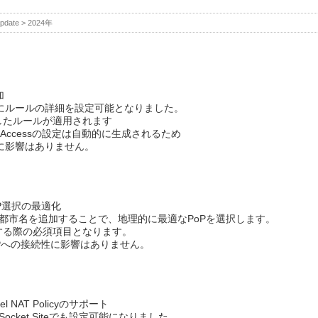
pdate
>
2024年
加
宛先ごとにルールの詳細を設定可能となりました。
チしたルールが適用されます
t Accessの設定は自動的に生成されるため
l動作に影響はありません。
PoP選択の最適化
 > City に都市名を追加することで、地理的に最適なPoPを選択します。
を作成する際の必須項目となります。
Pへの接続性に影響はありません。
evel NAT Policyのサポート
licyがSocket Siteでも設定可能になりました。