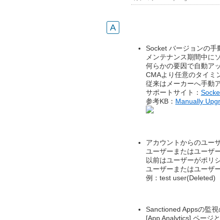
Socket バージョン
メンテナンス期間中にソケ
何らかの要因で自動ア
CMAより任意のタイミ
従来はメーカーへ手動
サポートサイト：
Sock
参考KB：
Manually Upgr
アカウントからのユー
ユーザーまたはユーザ
以前はユーザーがポリ
ユーザーまたはユーザ
例：test user(Deleted)
Sanctioned Appsの
[App Analytics] ペ