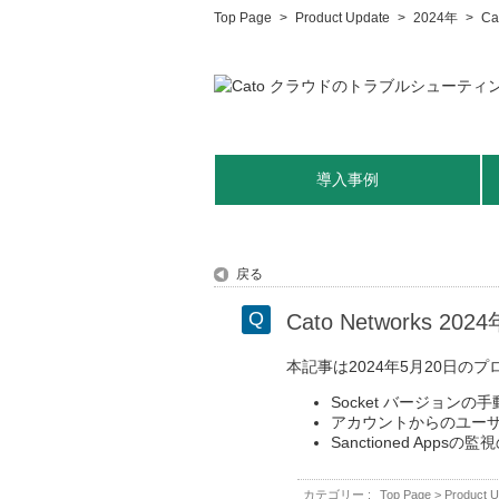
Top Page
>
Product Update
>
2024年
>
C
導入事例
戻る
Cato Networks 
本記事は2024年5月20日
Socket バージョン
アカウントからのユー
Sanctioned Appsの
カテゴリー :
Top Page
>
Product U