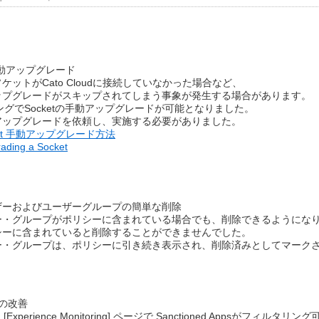
の手動アップグレード
ットがCato Cloudに接続していなかった場合など、
ップグレードがスキップされてしまう事象が発生する場合があります。
ングでSocketの手動アップグレードが可能となりました。
アップグレードを依頼し、実施する必要がありました。
et
手動アップグレード方法
ading a Socket
ザーおよびユーザーグループの簡単な削除
ー・グループがポリシーに含まれている場合でも、削除できるようにな
シーに含まれていると削除することができませんでした。
ー・グループは、ポリシーに引き続き表示され、削除済みとしてマーク
監視の改善
ージと [Experience Monitoring] ページで Sanctioned Appsがフィ