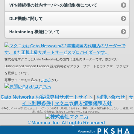
VPN接続後の社内サーバへの通信制御について
DLP機能に関して
Hairpinning 機能について
株式会社マクニカはCato Networks社の国内代理店のリーダーです。数少ない
Distinguished Support Provider 認定資格者がアフターサポートとカスタマーサクセス
を提供していす。
専用サイトのお申込みは
こちら
から。
Cato Networks お客様専用サポートサイト
|
お問い合わせ
|
サ
イト利用条件
|
マクニカ個人情報保護方針
本FAQサイトの内容は当社またはコンテンツの供給者に帰属しております。事前に当社の許諾を得ることなしに、複製、転
用、改変、公衆送信、販売などの行為を行うことはできません。
©Macnica, Inc. All rights Reserved.
Powered by