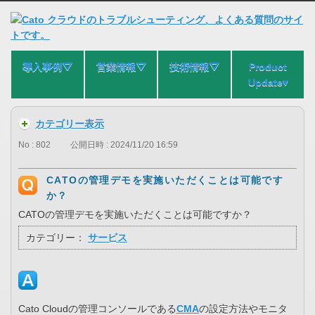
導入事例⛛
営業情報⛛
技術情報⛛
Product
Update▾
カテゴリー表示
No : 802
公開日時 : 2024/11/20 16:59
CATOの管理デモを実施いただくことは可能です
か？
CATOの管理デモを実施いただくことは可能ですか？
カテゴリー：
サービス
Cato Cloudの管理コンソールである
CMA
の設定方法やモニタ