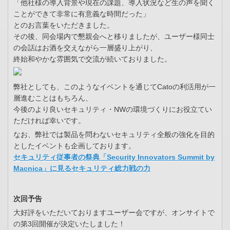
「他社様の導入背景や現在の課題、導入状況など生の声を聞く
ことができて非常に有意義な時間だった」
とのお言葉をいただきました。
その後、同会場内で懇親会へと移りましたが、ユーザー様同士
の会話はお酒を交えながら一層盛り上がり、
終始和やかな雰囲気で交流が続いておりました。
弊社としても、このようなイベントを通じてCatoの利活用が一
層進むことはもちろん、
今後のより良いセキュリティ・NWの環境づくりにお役立てい
ただければ幸いです。
なお、弊社では製品を問わないセキュリティ全般の強化を目的
としたイベントも企画しております。
セキュリティ従事者の祭典「Security Innovators Summit by
Macnica」に見るセキュリティ総力戦の力
次回予告
大好評をいただいておりますユーザー会ですが、オンサイトで
の第3回開催が決定いたしました！