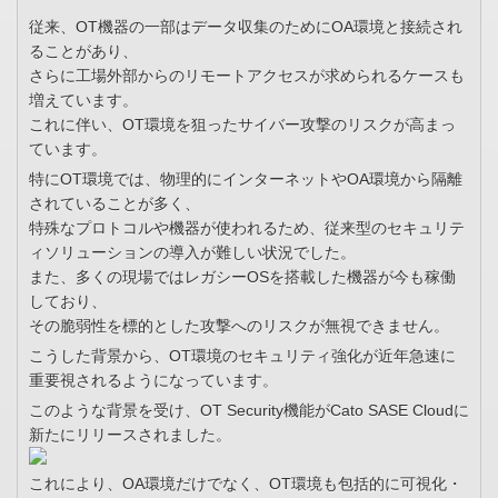
従来、OT機器の一部はデータ収集のためにOA環境と接続され
ることがあり、
さらに工場外部からのリモートアクセスが求められるケースも
増えています。
これに伴い、OT環境を狙ったサイバー攻撃のリスクが高まっ
ています。
特にOT環境では、物理的にインターネットやOA環境から隔離
されていることが多く、
特殊なプロトコルや機器が使われるため、従来型のセキュリテ
ィソリューションの導入が難しい状況でした。
また、多くの現場ではレガシーOSを搭載した機器が今も稼働
しており、
その脆弱性を標的とした攻撃へのリスクが無視できません。
こうした背景から、OT環境のセキュリティ強化が近年急速に
重要視されるようになっています。
このような背景を受け、OT Security機能がCato SASE Cloudに
新たにリリースされました。
これにより、OA環境だけでなく、OT環境も包括的に可視化・