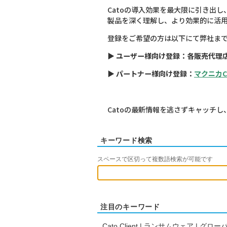
Catoの導入効果を最大限に引き出
製品を深く理解し、より効果的に活
登録をご希望の方は以下にて弊社ま
▶
ユーザー様向け登録：各販売代理
▶
パートナー様向け登録：
マクニカC
Catoの最新情報を逃さずキャッチ
キーワード検索
スペースで区切って複数語検索が可能です
注目のキーワード
Cato Client
|
ランサムウェア
|
グローバ