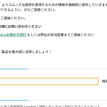
し、よりスムーズな運用を実現するための情報を継続的に提供していきま
用できるように、ぜひご登録ください。
でご連絡ください。
店様にお問い合わせください
atoお問合せ窓口
もしくは弊社の担当営業までご連絡ください
し、製品を最大限に活用しましょう！
ルIP
|
中国国内
|
socket
|
VPN
|
セミナー
|
SSO
|
TLS
|
ライセンス