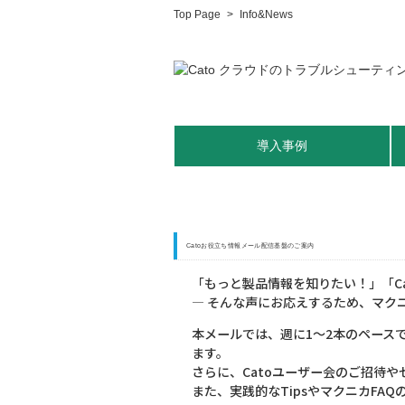
Top Page
>
Info&News
導入事例
Catoお役立ち情報メール配信基盤のご案内
「もっと製品情報を知りたい！」「C
— そんな声にお応えするため、マク
本メールでは、週に1～2本のペース
ます。
さらに、Catoユーザー会のご招待
また、実践的なTipsやマクニカFA