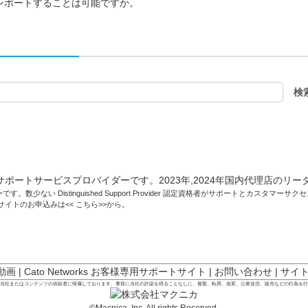
インポートすることは可能ですか。
です。数少ない Distinguished Support Provider 認定資格者がサポートとカスタマ
トサイトのお申込みは<<
こちら
>>から。
 動画
|
Cato Networks お客様専用サポートサイト
|
お問い合わせ
|
サイ
は当社またはコンテンツの供給者に帰属しております。事前に当社の許諾を得ることなしに、複製、転用、改変、公衆送信、販売などの行為を