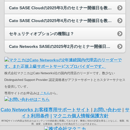
Cato SASE Cloudの2025年3月のセミナー開催日を教えてください。
Cato SASE Cloudの2025年4月のセミナー開催日を教えてください。
セキュリティオプションの種類は？
Cato Networks SASEの2025年2月のセミナー開催日を教えてください。
株式会社マクニカはCato Networks社の国内代理店のリーダーです。数少ない
Distinguished Support Provider 認定資格者がアフターサポートとカスタマーサクセス
を提供していす。
専用サイトのお申込みは
こちら
から。
Cato Networks お客様専用サポートサイト
|
お問い合わせ
|
サ
イト利用条件
|
マクニカ個人情報保護方針
本FAQサイトの内容は当社またはコンテンツの供給者に帰属しております。事前に当社の許諾を得ることなしに、複製、転
用、改変、公衆送信、販売などの行為を行うことはできません。