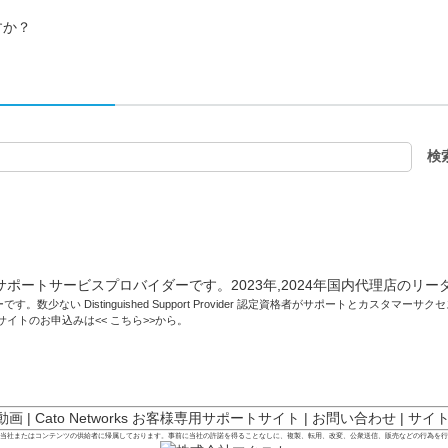
すか？
です。数少ない Distinguished Support Provider 認定資格者がサポートとカスタマ
トサイトのお申込みは<<
こちら
>>から。
 動画
|
Cato Networks お客様専用サポートサイト
|
お問い合わせ
|
サイ
は当社またはコンテンツの供給者に帰属しております。事前に当社の許諾を得ることなしに、複製、転用、改変、公衆送信、販売などの行為を