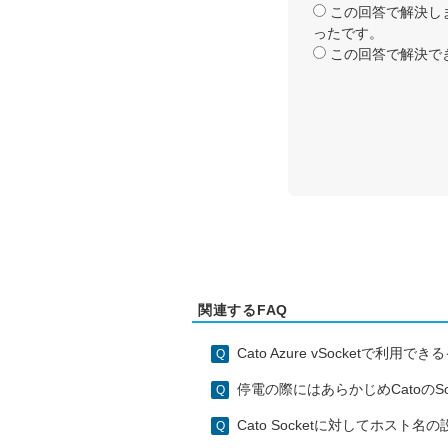
この回答で解決し
ったです。
この回答で解決で
関連するFAQ
Cato Azure vSocketで
停電の際にはあらかじめCatoのS
Cato Socketに対してホス