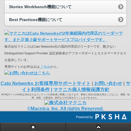
Stories Workbench機能について
Best Practices機能について
株式会社マクニカはCato Networks社の国内代理店のリーダーです。数少ない
Distinguished Support Provider 認定資格者がアフターサポートとカスタマーサクセス
を提供していす。
専用サイトのお申込みは
こちら
から。
Cato Networks お客様専用サポートサイト
|
お問い合わせ
|
サ
イト利用条件
|
マクニカ個人情報保護方針
本FAQサイトの内容は当社またはコンテンツの供給者に帰属しております。事前に当社の許諾を得ることなしに、複製、転
用、改変、公衆送信、販売などの行為を行うことはできません。
©Macnica, Inc. All rights Reserved.
Powered by