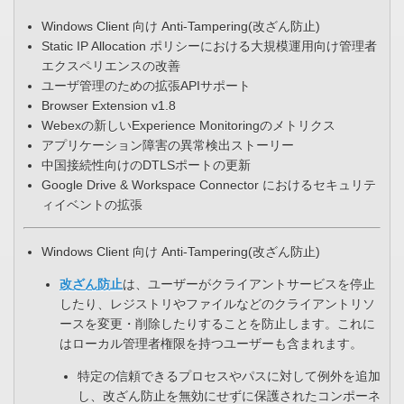
Windows Client 向け Anti-Tampering(改ざん防止)
Static IP Allocation ポリシーにおける大規模運用向け管理者
エクスペリエンスの改善​
ユーザ管理のための拡張APIサポート​
Browser Extension v1.8​
Webexの新しいExperience Monitoringのメトリクス
アプリケーション障害の異常検出ストーリー
中国接続性向けのDTLSポートの更新​
Google Drive & Workspace Connector におけるセキュリテ
ィイベントの拡張​
​Windows Client 向け Anti-Tampering(改ざん防止)
改ざん防止
は、ユーザーがクライアントサービスを停止
したり、レジストリやファイルなどのクライアントリソ
ースを変更・削除したりすることを防止します。これに
はローカル管理者権限を持つユーザーも含まれます。
特定の信頼できるプロセスやパスに対して例外を追加
し、改ざん防止を無効にせずに保護されたコンポーネ