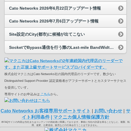
Cato Networks 2026年6月22日アップデート情報
Cato Networks 2026年7月6日アップデート情報
Site設定のCity(都市)に候補が出てこない
SocketでBypass通信を行う際のLast-mile BandWidthの設定について
株式会社マクニカはCato Networks社の国内代理店のリーダーです。数少ない
Distinguished Support Provider 認定資格者がアフターサポートとカスタマーサクセス
を提供していす。
専用サイトのお申込みは
こちら
から。
Cato Networks お客様専用サポートサイト
|
お問い合わせ
|
サ
イト利用条件
|
マクニカ個人情報保護方針
本FAQサイトの内容は当社またはコンテンツの供給者に帰属しております。事前に当社の許諾を得ることなしに、複製、転
用、改変、公衆送信、販売などの行為を行うことはできません。