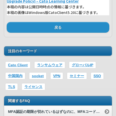
Upgrade Policy) – Cato Learning Center
本稿の内容は公開日時時点の情報に基づきます。
本稿の画像はWindows版CatoClient5.20に基づきます。
戻る
注目のキーワード
Cato Client
ランサムウェア
グローバルIP
中国国内
socket
VPN
セミナー
SSO
TLS
ライセンス
関連するFAQ
MFA認証の期限が切れているはずなのに、MFAコードの入力を求められないユーザーがいます。