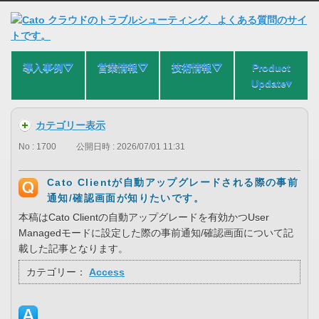
導入事例⛛
営業情報⛛
技術情報⛛
Product
Update▾
カテゴリー表示
No : 1700
公開日時 : 2026/07/01 11:31
Cato Clientが自動アップグレードされる際の事前
通知/確認画面が知りたいです。
本稿はCato Clientの自動アップグレードを有効かつUser
Managedモードに設定した際の事前通知/確認画面について記
載した記事となります。
カテゴリー：
Access