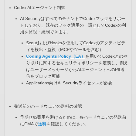
Codex AIエージェント制御​
AI SecurityはすべてのテナントでCodexフックをサポー
トしており、既存のフック適用の一環としてCodexの利
用を監視・統制できます。​
ScoutおよびHooksを使用してCodexのアクティビテ
ィを検出・監視（MCPやツールを含む）​
Coding Agents Policy（EA）
を用いてCodexとのや
り取りに関するセキュリティポリシーを定義し、例え
ばユーザーメッセージからAIエージェントへのPII送
信をブロック可能​
Applications向けAI Securityライセンスが必要
発送前のハードウェアの送料の確認​
予期せぬ費用を避けるために、各ハードウェアの発送前
にCMAで
送料
を確認してください。