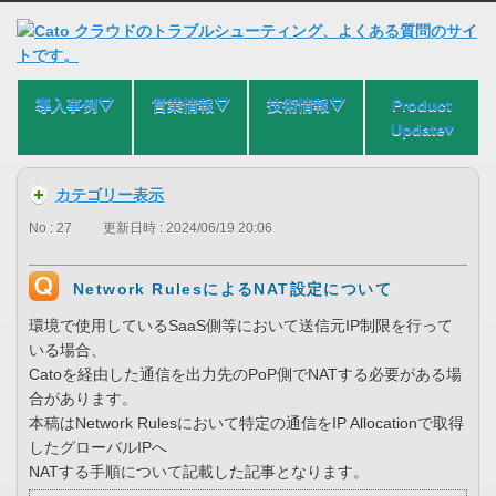
導入事例⛛
営業情報⛛
技術情報⛛
Product
Update▾
カテゴリー表示
No : 27
更新日時 : 2024/06/19 20:06
Network RulesによるNAT設定について
環境で使用しているSaaS側等において送信元IP制限を行って
いる場合、
Catoを経由した通信を出力先のPoP側でNATする必要がある場
合があります。
本稿はNetwork Rulesにおいて特定の通信をIP Allocationで取得
したグローバルIPへ
NATする手順について記載した記事となります。