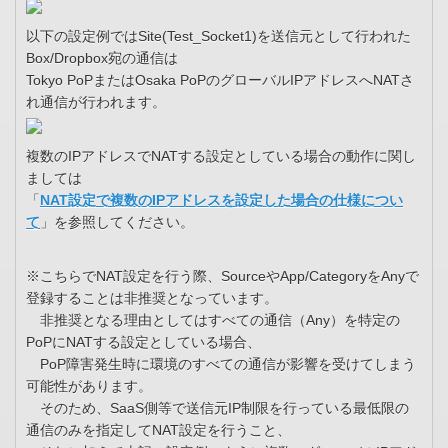
以下の設定例ではSite(Test_Socket1)を送信元として行われた
Box/Dropbox宛の通信は
Tokyo PoPまたはOsaka PoPのグローバルIPアドレスへNATさ
れ通信が行われます。
複数のIPアドレスでNATする設定としている場合の動作に関し
ましては
「
NAT設定で複数のIPアドレスを設定した場合の仕様につい
て
」を参照してください。
※こちらでNAT設定を行う際、SourceやApp/CategoryをAnyで
登録することは非推奨となっています。
非推奨となる理由としてはすべての通信（Any）を特定の
PoPにNATする設定としている場合、
PoP障害発生時に環境のすべての通信が影響を受けてしまう
可能性があります。
そのため、SaaS側等で送信元IP制限を行っている最低限の
通信のみを指定してNAT設定を行うこと、