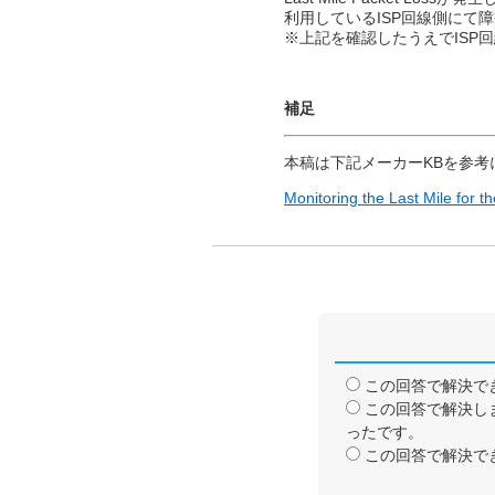
利用しているISP回線側にて
※上記を確認したうえでISP
補足
本稿は下記メーカーKBを参考
Monitoring the Last Mile for t
この回答で解決で
この回答で解決し
ったです。
この回答で解決で