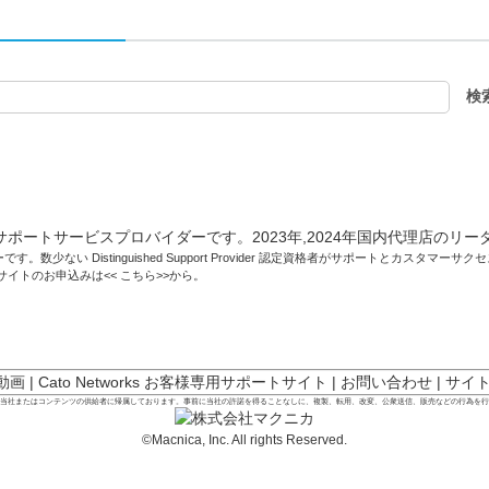
です。数少ない Distinguished Support Provider 認定資格者がサポートとカスタマ
トサイトのお申込みは<<
こちら
>>から。
 動画
|
Cato Networks お客様専用サポートサイト
|
お問い合わせ
|
サイ
は当社またはコンテンツの供給者に帰属しております。事前に当社の許諾を得ることなしに、複製、転用、改変、公衆送信、販売などの行為を
©Macnica, Inc. All rights Reserved.