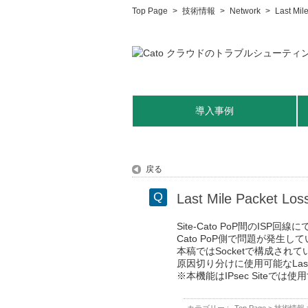
Top Page
>
技術情報
>
Network
>
Last Mi
導入事例
戻る
Last Mile Packet 
Site-Cato PoP間のI
Cato PoP側で問題が発生し
本稿ではSocketで構成されてい
原因切り分けに使用可能なLast 
※本機能はIPsec Siteで