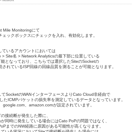
>
Network
 Mile Monitoringにて
nitoringのチェックボックスにチェックを入れ、有効化します。
gを有効化しているアカウントにおいては
te > Site名 > Network Analyticsの最下部に位置している
ssが閲覧可能となっており、こちらでは選択したSiteのSocketの
続されているISP回線の回線品質を測ることが可能となります。
ocketのWANインターフェースよりCato Cloud非経由で
信したICMPパケットの損失率を測定しているデータとなっています。
、google.com、amazon.comが設定されています。
tedなどの接続断が発生した際に、
et Lossが同時に発生している場合にはCato PoPの問題ではなく、
PoPまでのNW経路に原因がある可能性が高くなります。
ossが発生している状況においてSiteで接続断が発生した場合には