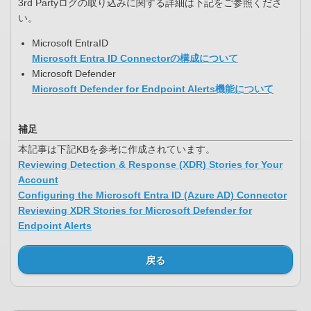
3rd Partyログの取り込みに関する詳細は下記をご参照くださ
い。
Microsoft EntraID
Microsoft Entra ID Connectorの構成について
Microsoft Defender
Microsoft Defender for Endpoint Alerts機能について
補足
本記事は下記KBを参考に作成されています。
Reviewing Detection & Response (XDR) Stories for Your
Account
Configuring the Microsoft Entra ID (Azure AD) Connector
Reviewing XDR Stories for Microsoft Defender for
Endpoint Alerts
戻る