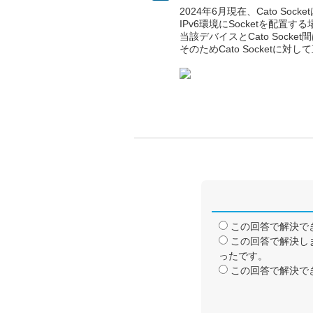
2024年6月現在、Cato Soc
IPv6環境にSocketを配置す
当該デバイスとCato Sock
そのためCato Socketに
この回答で解決で
この回答で解決し
ったです。
この回答で解決で