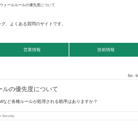
ウォールルールの優先度について
営業情報
技術情報
No : 
ールの優先度について
AN Firewallなど各種ルールが処理される順序はありますか？
>
Security