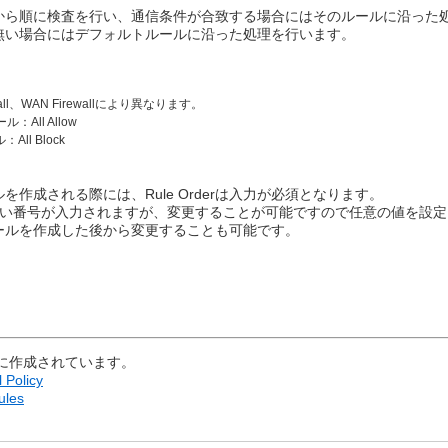
従って上から順に検査を行い、通信条件が合致する場合にはそのルールに沿っ
無い場合にはデフォルトルールに沿った処理を行います。
wall、WAN Firewallにより異なります。
ル：All Allow
All Block
作成される際には、Rule Orderは入力が必須となります。
きい番号が入力されますが、変更することが可能ですので任意の値を設定
、ルールを作成した後から変更することも可能です。
に作成されています。
 Policy
ules